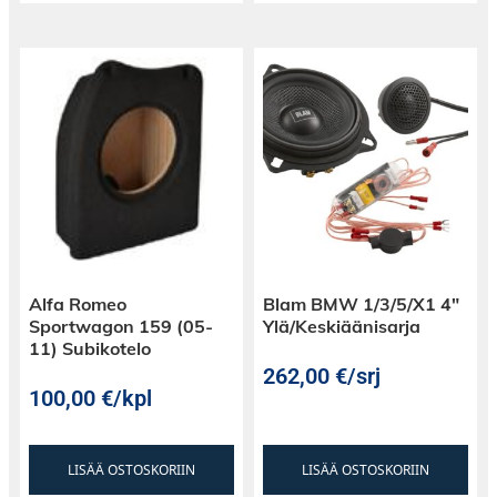
Alfa Romeo
Blam BMW 1/3/5/X1 4″
Sportwagon 159 (05-
Ylä/Keskiäänisarja
11) Subikotelo
262,00
€
/srj
100,00
€
/kpl
LISÄÄ OSTOSKORIIN
LISÄÄ OSTOSKORIIN