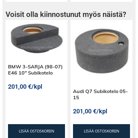
Voisit olla kiinnostunut myös näistä?
BMW 3-SARJA (98-07)
E46 10″ Subikotelo
201,00
€
/kpl
Audi Q7 Subikotelo 05-
15
201,00
€
/kpl
LISÄÄ OSTOSKORIIN
LISÄÄ OSTOSKORIIN