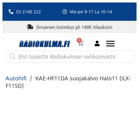
03 2140 222
Ma-pe 9-17 La 10-14
Ilmainen toimitus yli 140€ tilauksiin
0
Bluetooth-kaiuttimet
PA-laitteet ja karaoke
Roberts Radio
Autohifi
/
KAE-HF11DA suojakalvo Halo11 (iLX-
F115D)