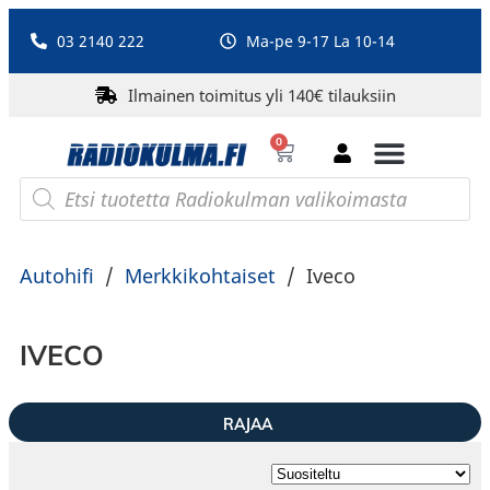
03 2140 222
Ma-pe 9-17 La 10-14
Ilmainen toimitus yli 140€ tilauksiin
0
Bluetooth-kaiuttimet
PA-laitteet ja karaoke
Roberts Radio
Autohifi
/
Merkkikohtaiset
/
Iveco
IVECO
RAJAA