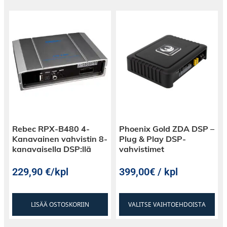
Rebec RPX-B480 4-
Phoenix Gold ZDA DSP –
Kanavainen vahvistin 8-
Plug & Play DSP-
kanavaisella DSP:llä
vahvistimet
229,90
€
/kpl
399,00€ / kpl
LISÄÄ OSTOSKORIIN
VALITSE VAIHTOEHDOISTA