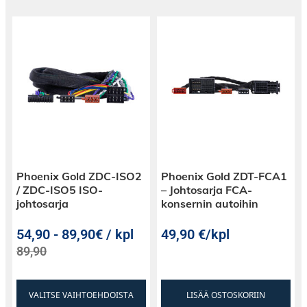
Phoenix Gold ZDC-ISO2
Phoenix Gold ZDT-FCA1
/ ZDC-ISO5 ISO-
– Johtosarja FCA-
johtosarja
konsernin autoihin
54,90
-
89,90€ / kpl
49,90
€
/kpl
89,90
VALITSE VAIHTOEHDOISTA
LISÄÄ OSTOSKORIIN