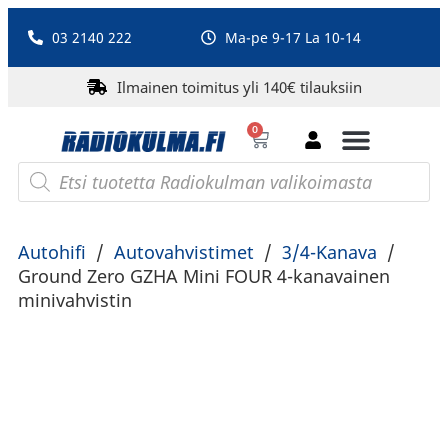
03 2140 222
Ma-pe 9-17 La 10-14
Ilmainen toimitus yli 140€ tilauksiin
0
Bluetooth-kaiuttimet
PA-laitteet ja karaoke
Roberts Radio
Autohifi
/
Autovahvistimet
/
3/4-Kanava
/
Ground Zero GZHA Mini FOUR 4-kanavainen
minivahvistin