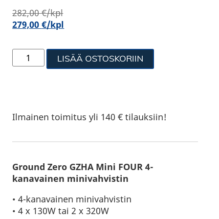
282,00
€
/kpl
279,00
€
/kpl
LISÄÄ OSTOSKORIIN
Ilmainen toimitus yli 140 € tilauksiin!
Ground Zero GZHA Mini FOUR 4-
kanavainen minivahvistin
• 4-kanavainen minivahvistin
• 4 x 130W tai 2 x 320W