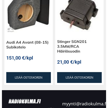
Stinger SGN201
Audi A4 Avant (08-15)
3.5MM/RCA
Subikotelo
Häiriösuodin
151,00
€
/kpl
21,00
€
/kpl
LISÄÄ OSTOSKORIIN
LISÄÄ OSTOSKORIIN
myynti@radiokulma.fi