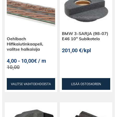
BMW 3-SARJA (98-07)
Oehlbach
E46 10″ Subikotelo
Hifikaiutinkaapeli,
valitse halkaisija
201,00
€
/kpl
4,00
-
10,00€ / m
10,00
VALITSE VAIHTOEHDOISTA
LISÄÄ OSTOSKORIIN