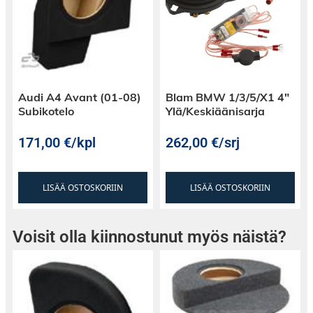
Tehonkesto (RMS / Max): 60W / 100W
Ulkohalkaisija: 165mm
Upotusreikä: 143mm
Audi A4 Avant (01-08)
Blam BMW 1/3/5/X1 4″
Upotussyvyys: 58mm
Subikotelo
Ylä/Keskiäänisarja
171,00
€
/kpl
262,00
€
/srj
LISÄÄ OSTOSKORIIN
LISÄÄ OSTOSKORIIN
Voisit olla kiinnostunut myös näistä?