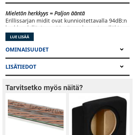
Mieletön herkkyys = Paljon ääntä
Erillissarjan midit ovat kunnioitettavalla 94dB:n
herkkyydellä, joten ääntä saadaan pienelläkin
vahvistinteholla. Kartio on puristettua
LUE LISÄÄ
paperimassaa, jota on vahvistettu ja elementit
ovat luonnollisesti metallirunkoisia.
OMINAISUUDET
LISÄTIEDOT
Tarvitsetko myös näitä?