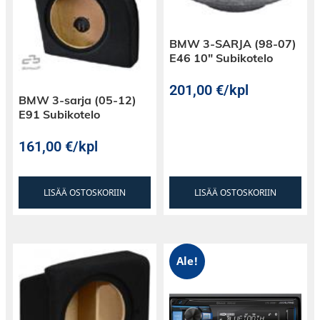
BMW 3-SARJA (98-07)
E46 10″ Subikotelo
201,00
€
/kpl
BMW 3-sarja (05-12)
E91 Subikotelo
161,00
€
/kpl
Järeät diskantit
GAS MAD1-6 sarjan diskanteissa on yhden
LISÄÄ OSTOSKORIIN
LISÄÄ OSTOSKORIIN
tuuman puhekela, järeä valurunko,
aaltokuvioinen suuntain, joiden ansiosta
äänenlaatu on entistä parempi, mutta myös
äänikenttä on aiempaa leveämpi eli enemmän
Ale!
ääntä, laajemmalle alueelle.
Kaiuttimissa ei ole erillisiä terminaaleja, sillä
johdot tulevat nyt suoraan puhekelalta, jonka