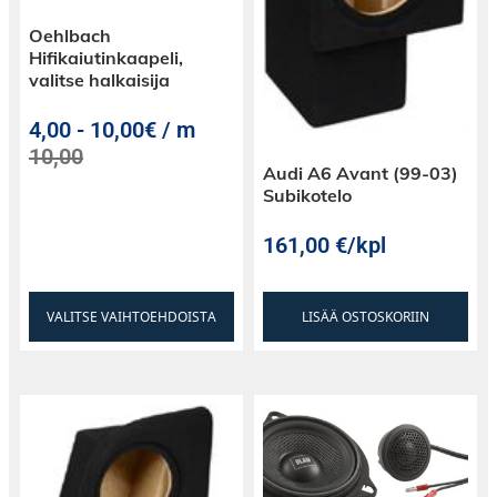
Oehlbach
Hifikaiutinkaapeli,
Tekniset tiedot:
valitse halkaisija
4,00
-
10,00€ / m
6,5″ SPL keskiääni (2kpl)
10,00
Audi A6 Avant (99-03)
Impedanssi: 4ohm
Subikotelo
161,00
€
/kpl
1″ puhekela
Metallirunko
VALITSE VAIHTOEHDOISTA
LISÄÄ OSTOSKORIIN
Kartio vahvistettua paperimassaa
Herkkyys: 94dB
Toistoalue: 100 – 12 000Hz