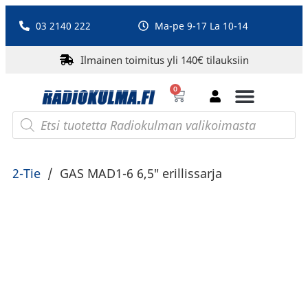
03 2140 222
Ma-pe 9-17 La 10-14
Ilmainen toimitus yli 140€ tilauksiin
0
Bluetooth-kaiuttimet
PA-laitteet ja karaoke
Roberts Radio
2-Tie
/
GAS MAD1-6 6,5″ erillissarja