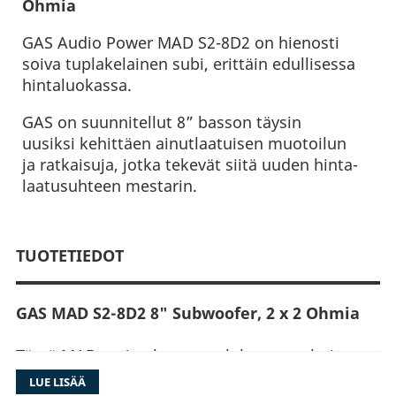
Ohmia
GAS Audio Power MAD S2-8D2 on hienosti
soiva tuplakelainen subi, erittäin edullisessa
hintaluokassa.
GAS on suunnitellut 8” basson täysin
uusiksi kehittäen ainutlaatuisen muotoilun
ja ratkaisuja, jotka tekevät siitä uuden hinta-
laatusuhteen mestarin.
TUOTETIEDOT
GAS MAD S2-8D2 8" Subwoofer, 2 x 2 Ohmia
Tämä MAD-sarjan kuuma tulokas on valmis
rikkomaan rajoja!
LUE LISÄÄ