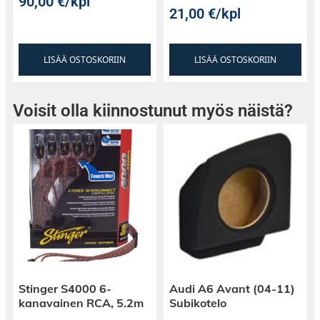
90,00
€
/kpl
21,00
€
/kpl
LISÄÄ OSTOSKORIIN
LISÄÄ OSTOSKORIIN
Voisit olla kiinnostunut myös näistä?
Stinger S4000 6-
Audi A6 Avant (04-11)
kanavainen RCA, 5.2m
Subikotelo