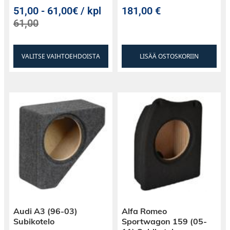
51,00
-
61,00€ / kpl
181,00
€
61,00
VALITSE VAIHTOEHDOISTA
LISÄÄ OSTOSKORIIN
Audi A3 (96-03)
Alfa Romeo
Subikotelo
Sportwagon 159 (05-