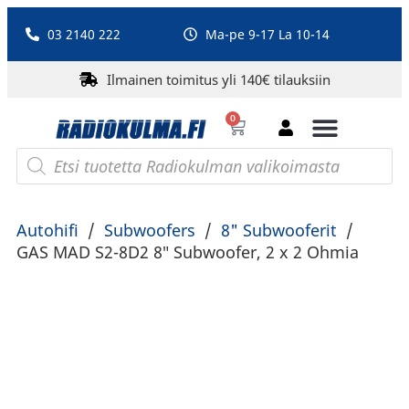
03 2140 222
Ma-pe 9-17 La 10-14
Ilmainen toimitus yli 140€ tilauksiin
0
Bluetooth-kaiuttimet
PA-laitteet ja karaoke
Roberts Radio
Autohifi
/
Subwoofers
/
8" Subwooferit
/
GAS MAD S2-8D2 8″ Subwoofer, 2 x 2 Ohmia