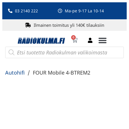
03 2140 222
Ma-pe 9-17 La 10-14
Ilmainen toimitus yli 140€ tilauksiin
0
Bluetooth-kaiuttimet
PA-laitteet ja karaoke
Roberts Radio
Autohifi
/
FOUR Mobile 4-BTREM2