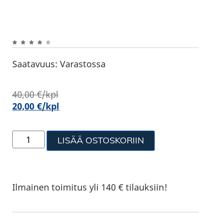
Saatavuus:
Varastossa
40,00
€
/kpl
20,00
€
/kpl
LISÄÄ OSTOSKORIIN
Ilmainen toimitus yli 140 € tilauksiin!