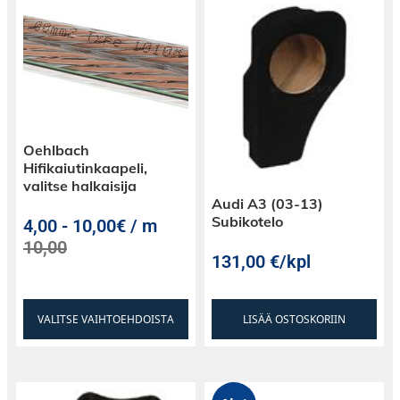
Oehlbach
Hifikaiutinkaapeli,
valitse halkaisija
Audi A3 (03-13)
Subikotelo
4,00
-
10,00€ / m
10,00
131,00
€
/kpl
VALITSE VAIHTOEHDOISTA
LISÄÄ OSTOSKORIIN