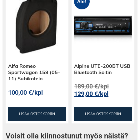
Ale!
Alfa Romeo
Alpine UTE-200BT USB
Sportwagon 159 (05-
Bluetooth Soitin
11) Subikotelo
189,00
€
/kpl
100,00
€
/kpl
129,00
€
/kpl
LISÄÄ OSTOSKORIIN
LISÄÄ OSTOSKORIIN
Voisit olla kiinnostunut myös näistä?