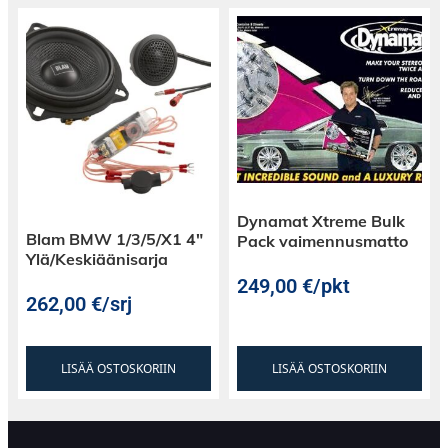
Dynamat Xtreme Bulk
Blam BMW 1/3/5/X1 4″
Pack vaimennusmatto
Ylä/Keskiäänisarja
249,00
€
/pkt
262,00
€
/srj
LISÄÄ OSTOSKORIIN
LISÄÄ OSTOSKORIIN