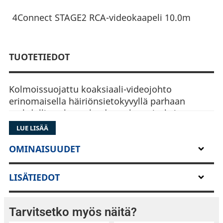
4Connect STAGE2 RCA-videokaapeli 10.0m
TUOTETIEDOT
Kolmoissuojattu koaksiaali-videojohto
erinomaisella häiriönsietokyvyllä parhaan
mahdollisen kuvanlaadun takaamiseksi
LUE LISÄÄ
OMINAISUUDET
LISÄTIEDOT
Tarvitsetko myös näitä?