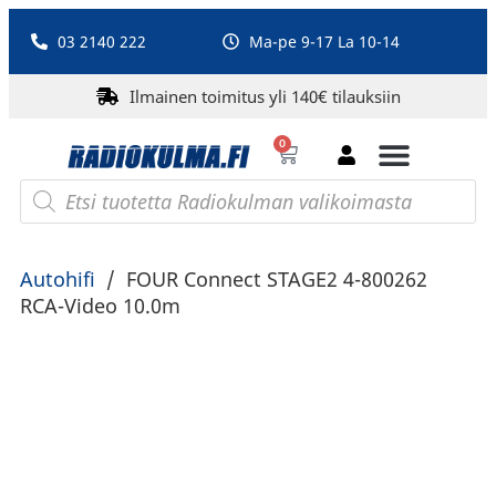
03 2140 222
Ma-pe 9-17 La 10-14
Ilmainen toimitus yli 140€ tilauksiin
0
Bluetooth-kaiuttimet
PA-laitteet ja karaoke
Roberts Radio
Autohifi
/
FOUR Connect STAGE2 4-800262
RCA-Video 10.0m