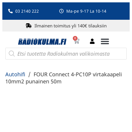
03 2140 222
Ma-pe 9-17 La 10-14
Ilmainen toimitus yli 140€ tilauksiin
0
Bluetooth-kaiuttimet
PA-laitteet ja karaoke
Roberts Radio
Autohifi
/
FOUR Connect 4-PC10P virtakaapeli
10mm2 punainen 50m