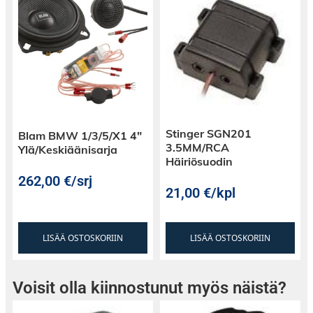
Stinger SGN201
Blam BMW 1/3/5/X1 4″
3.5MM/RCA
Ylä/Keskiäänisarja
Häiriösuodin
262,00
€
/srj
21,00
€
/kpl
LISÄÄ OSTOSKORIIN
LISÄÄ OSTOSKORIIN
Voisit olla kiinnostunut myös näistä?