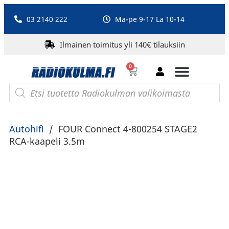
03 2140 222
Ma-pe 9-17 La 10-14
Ilmainen toimitus yli 140€ tilauksiin
0
Bluetooth-kaiuttimet
PA-laitteet ja karaoke
Roberts Radio
Autohifi
/
FOUR Connect 4-800254 STAGE2
RCA-kaapeli 3.5m