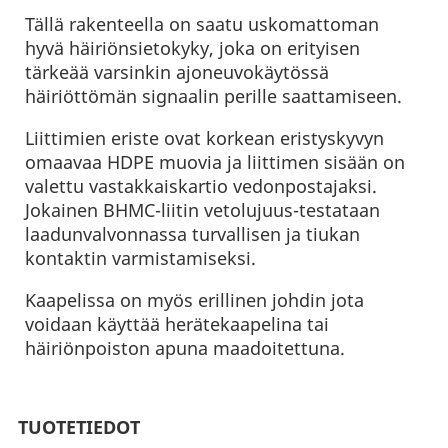
Tällä rakenteella on saatu uskomattoman
hyvä häiriönsietokyky, joka on erityisen
tärkeää varsinkin ajoneuvokäytössä
häiriöttömän signaalin perille saattamiseen.
Liittimien eriste ovat korkean eristyskyvyn
omaavaa HDPE muovia ja liittimen sisään on
valettu vastakkaiskartio vedonpostajaksi.
Jokainen BHMC-liitin vetolujuus-testataan
laadunvalvonnassa turvallisen ja tiukan
kontaktin varmistamiseksi.
Kaapelissa on myös erillinen johdin jota
voidaan käyttää herätekaapelina tai
häiriönpoiston apuna maadoitettuna.
TUOTETIEDOT