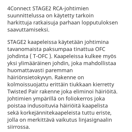
4Connect STAGE2 RCA-johtimien
suunnittelussa on käytetty tarkoin
harkittuja ratkaisuja parhaan lopputuloksen
saavuttamiseksi.
STAGE2 kaapeleissa käytetään johtimina
tavanomaista paksumpaa tinattua OFC
johdinta ( T-OFC ). Kaapeleissa kulkee myös
yksi ylimääräinen johdin, joka mahdollistaa
huomattavasti paremman
häiriönsietokyvyn. Rakenne on
kolmoissuojattu erittäin tiukkaan kierretty
Twisted Pair rakenne joka eliminoi häiriöitä.
Johtimien ympärillä on foliokerros joka
poistaa indusoituvia häiriöitä kaapelista
sekä korkejännitekaapeleista tuttu eriste,
jolla on merkittävä vaikutus linjasignaalin
siirrossa.