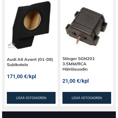
Stinger SGN201
Audi A4 Avant (01-08)
3.5MM/RCA
Subikotelo
Häiriösuodin
171,00
€
/kpl
21,00
€
/kpl
LISÄÄ OSTOSKORIIN
LISÄÄ OSTOSKORIIN