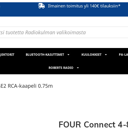
ä
Ilmainen toimitus yli 140€ tilauksiin*
JEKTORIT
BLUETOOTH-KAIUTTIMET
KUULOKKEET
PA-LA
ROBERTS RADIO
E2 RCA-kaapeli 0.75m
FOUR Connect 4