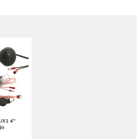
/X1 4″
ja