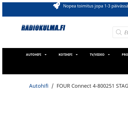
Nopea toimitus jopa 1-3 päiväss
AUTOHIFI
KOTIHIFI
TV/VIDEO
PRO
Autohifi
/
FOUR Connect 4-800251 STAG