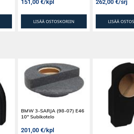
151,00
€
/kpl
262,00
€
/srj
LISÄÄ OSTOSKORIIN
LISÄÄ OSTO
BMW 3-SARJA (98-07) E46
10″ Subikotelo
201,00
€
/kpl