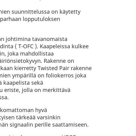
ien suunnittelussa on käytetty
a parhaan lopputuloksen
än johtimina tavanomaista
inta ( T-OFC ). Kaapeleissa kulkee
in, joka mahdollistaa
iriönsietokyvyn. Rakenne on
kkaan kierretty Twisted Pair rakenne
imien ympärillä on foliokerros joka
ä kaapelista sekä
 eriste, jolla on merkittävä
ssa.
 uskomattoman hyvä
tyisen tärkeää varsinkin
än signaalin perille saattamiseen.