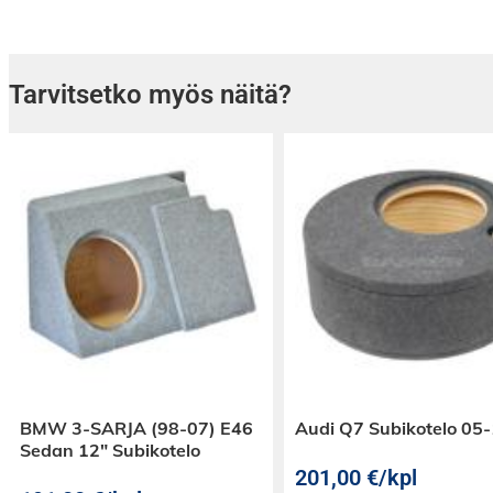
Tarvitsetko myös näitä?
BMW 3-SARJA (98-07) E46
Audi Q7 Subikotelo 05
Sedan 12″ Subikotelo
201,00
€
/kpl