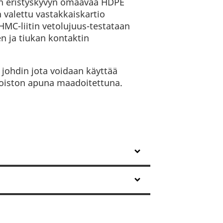
ean eristyskyvyn omaavaa HDPE
n valettu vastakkaiskartio
HMC-liitin vetolujuus-testataan
n ja tiukan kontaktin
 johdin jota voidaan käyttää
poiston apuna maadoitettuna.