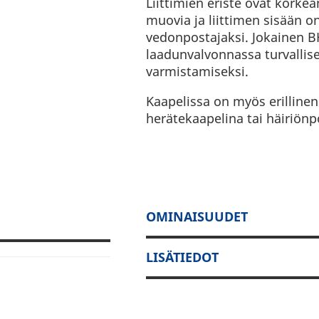
Liittimien eriste ovat kork
muovia ja liittimen sisään o
vedonpostajaksi. Jokainen B
laadunvalvonnassa turvallise
varmistamiseksi.
Kaapelissa on myös erillinen
herätekaapelina tai häiriön
OMINAISUUDET
LISÄTIEDOT