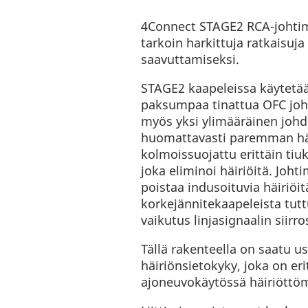
4Connect STAGE2 RCA-johtim
tarkoin harkittuja ratkaisuj
saavuttamiseksi.
STAGE2 kaapeleissa käytetä
paksumpaa tinattua OFC johd
myös yksi ylimääräinen johd
huomattavasti paremman hä
kolmoissuojattu erittäin tiu
joka eliminoi häiriöitä. Joht
poistaa indusoituvia häiriöit
korkejännitekaapeleista tuttu
vaikutus linjasignaalin siirro
Tällä rakenteella on saatu
häiriönsietokyky, joka on eri
ajoneuvokäytössä häiriöttöm