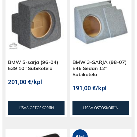
BMW 5-sarja (96-04)
BMW 3-SARJA (98-07)
E39 10″ Subikotelo
E46 Sedan 12″
Subikotelo
201,00
€
/kpl
191,00
€
/kpl
LISÄÄ OSTOSKORIIN
LISÄÄ OSTOSKORIIN
Ale!