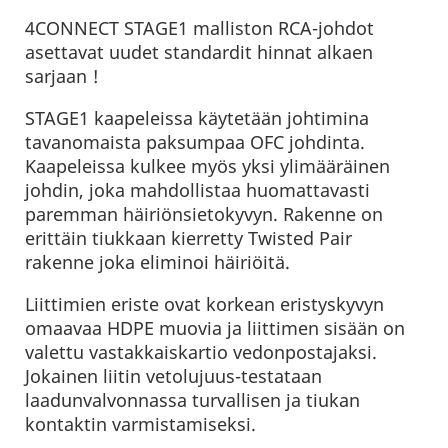
4CONNECT STAGE1 malliston RCA-johdot
asettavat uudet standardit hinnat alkaen
sarjaan !
STAGE1 kaapeleissa käytetään johtimina
tavanomaista paksumpaa OFC johdinta.
Kaapeleissa kulkee myös yksi ylimääräinen
johdin, joka mahdollistaa huomattavasti
paremman häiriönsietokyvyn. Rakenne on
erittäin tiukkaan kierretty Twisted Pair
rakenne joka eliminoi häiriöitä.
Liittimien eriste ovat korkean eristyskyvyn
omaavaa HDPE muovia ja liittimen sisään on
valettu vastakkaiskartio vedonpostajaksi.
Jokainen liitin vetolujuus-testataan
laadunvalvonnassa turvallisen ja tiukan
kontaktin varmistamiseksi.