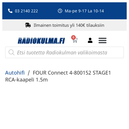
03 2140 222
Ma-pe 9-17 La 10-14
Ilmainen toimitus yli 140€ tilauksiin
0
Bluetooth-kaiuttimet
PA-laitteet ja karaoke
Roberts Radio
Autohifi
/
FOUR Connect 4-800152 STAGE1
RCA-kaapeli 1.5m