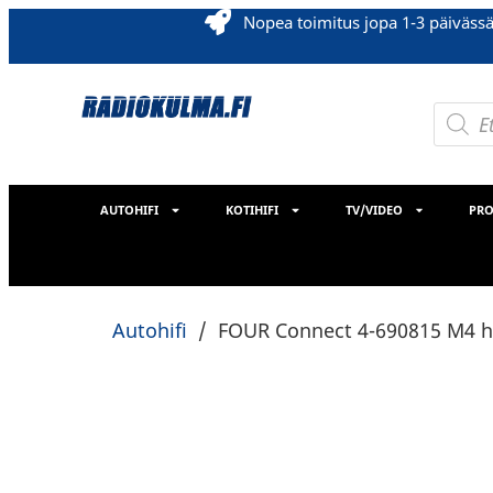
Nopea toimitus jopa 1-3 päiväss
AUTOHIFI
KOTIHIFI
TV/VIDEO
PRO
Autohifi
/
FOUR Connect 4-690815 M4 ha