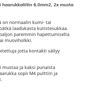
haarukkaliitin 6.0mm2, 2x musta
ä on normaalin kumi- tai
pätkä laadukasta kutistesukkaa.
a paljon paremmin hapettumiselta
ai muoviholkki.
tettuja jotta kontakti säilyy
 mustaa ja kaksi punaista
haarukka sopii M4 pulttiin ja
.