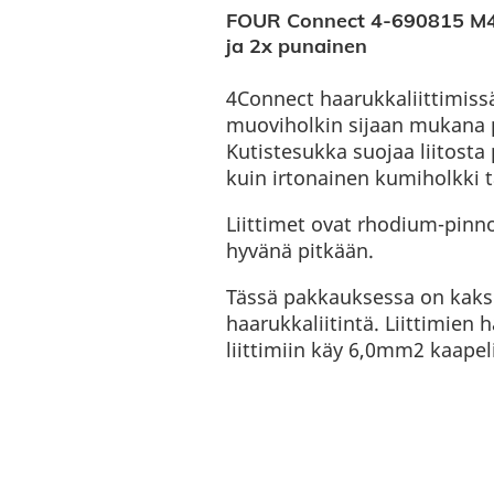
FOUR Connect 4-690815 M4 
ja 2x punainen
4Connect haarukkaliittimiss
muoviholkin sijaan mukana 
Kutistesukka suojaa liitost
kuin irtonainen kumiholkki t
Liittimet ovat rhodium-pinnoi
hyvänä pitkään.
Tässä pakkauksessa on kaksi
haarukkaliitintä. Liittimien 
liittimiin käy 6,0mm2 kaapeli