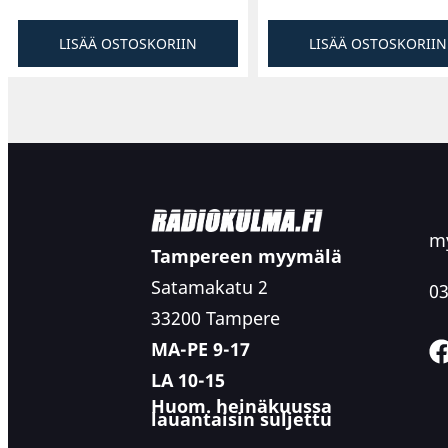
LISÄÄ OSTOSKORIIN
LISÄÄ OSTOSKORIIN
my
Tampereen myymälä
Satamakatu 2
03
33200 Tampere
MA-PE 9-17
LA 10-15
Huom. heinäkuussa
lauantaisin suljettu