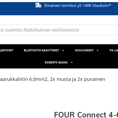
ä
Ilmainen toimitus yli 140€ tilauksiin*
JEKTORIT
BLUETOOTH-KAIUTTIMET
KUULOKKEET
PA-LA
ROBERTS RADIO
arukkaliitin 6.0mm2, 2x musta ja 2x punainen
FOUR Connect 4