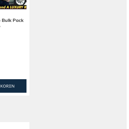
 Bulk Pack
o
SKORIIN