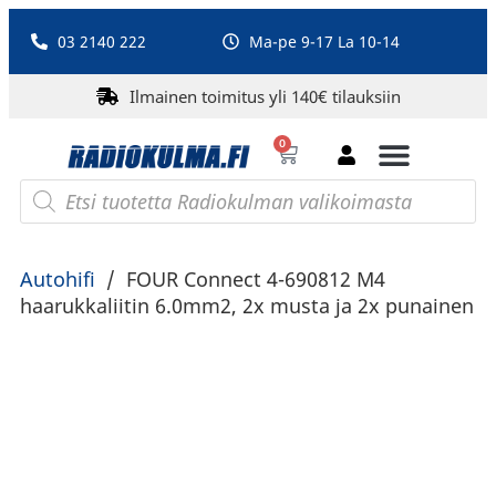
03 2140 222
Ma-pe 9-17 La 10-14
Ilmainen toimitus yli 140€ tilauksiin
0
Bluetooth-kaiuttimet
PA-laitteet ja karaoke
Roberts Radio
Autohifi
/
FOUR Connect 4-690812 M4
haarukkaliitin 6.0mm2, 2x musta ja 2x punainen