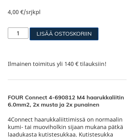
4,00
€
/srjkpl
LISÄÄ OSTOSKORIIN
Ilmainen toimitus yli 140 € tilauksiin!
FOUR Connect 4-690812 M4 haarukkaliitin
6.0mm2, 2x musta ja 2x punainen
4Connect haarukkaliittimissä on normaalin
kumi- tai muoviholkin sijaan mukana pätkä
laadukasta kutistesukkaa. Kutistesukka