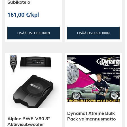
Subikotelo
161,00
€
/kpl
LISÄÄ OSTOSKORIIN
LISÄÄ OSTOSKORIIN
Dynamat Xtreme Bulk
Alpine PWE-V80 8″
Pack vaimennusmatto
Aktiivisubwoofer