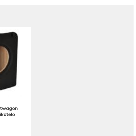
rtwagon
ikotelo