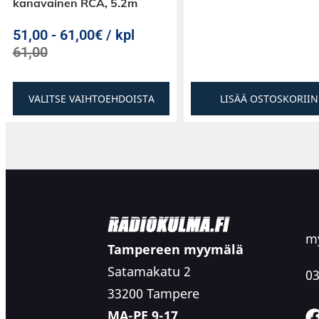
kanavainen RCA, 5.2m
51,00
-
61,00€ / kpl
61,00
VALITSE VAIHTOEHDOISTA
LISÄÄ OSTOSKORIIN
my
Tampereen myymälä
Satamakatu 2
03
33200 Tampere
MA-PE 9-17