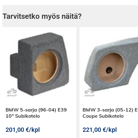
Tarvitsetko myös näitä?
BMW 5-sarja (96-04) E39
BMW 3-sarja (05-12) 
10″ Subikotelo
Coupe Subikotelo
201,00
€
/kpl
221,00
€
/kpl