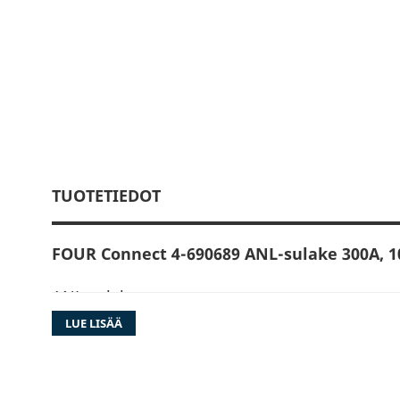
TUOTETIEDOT
FOUR Connect 4-690689 ANL-sulake 300A, 1
ANL-sulake
Rhodium-pinnoitettu
LUE LISÄÄ
300A
10 kpl pakkaus