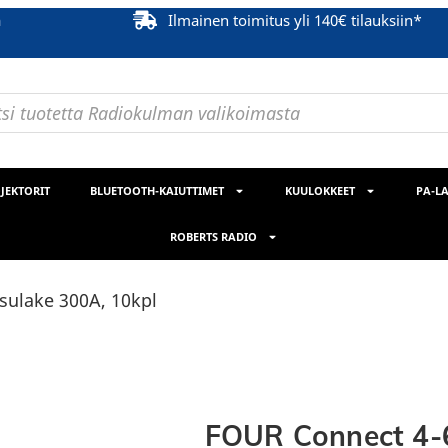
ä
Ilmainen toimitus yli 140€ tilauksiin*
JEKTORIT
BLUETOOTH-KAIUTTIMET
KUULOKKEET
PA-LA
ROBERTS RADIO
ulake 300A, 10kpl
FOUR Connect 4-