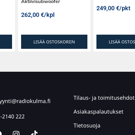
Aktiivisubwoofer
249,00
€
/pkt
262,00
€
/kpl
LISÄÄ OSTOSKORIIN
LISÄÄ OSTO
Tilaus- ja toimitusehdot
ynti@radiokulma.fi
Asiakaspalautukset
-2140 222
Tietosuoja