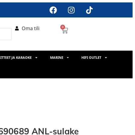
Oma tili
0
ITTEET JA KARAOKE
MARINE
HIFI OUTLET
690689 ANL-sulake