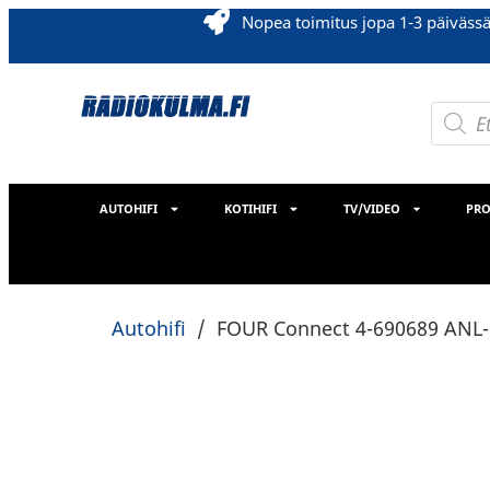
Nopea toimitus jopa 1-3 päiväss
AUTOHIFI
KOTIHIFI
TV/VIDEO
PRO
Autohifi
/
FOUR Connect 4-690689 ANL-s