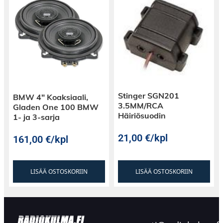
Stinger SGN201
BMW 4″ Koaksiaali,
3.5MM/RCA
Gladen One 100 BMW
Häiriösuodin
1- ja 3-sarja
21,00
€
/kpl
161,00
€
/kpl
LISÄÄ OSTOSKORIIN
LISÄÄ OSTOSKORIIN