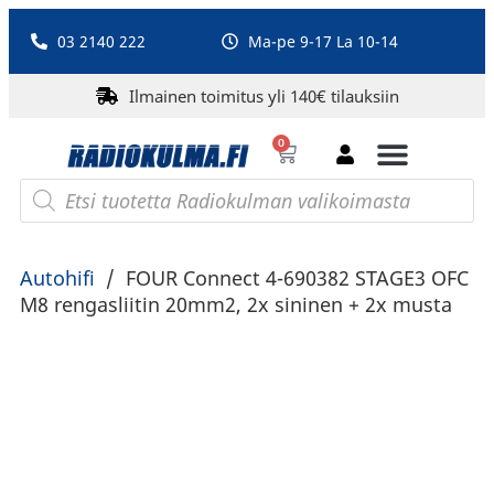
03 2140 222
Ma-pe 9-17 La 10-14
Ilmainen toimitus yli 140€ tilauksiin
0
Bluetooth-kaiuttimet
PA-laitteet ja karaoke
Roberts Radio
Autohifi
/
FOUR Connect 4-690382 STAGE3 OFC
M8 rengasliitin 20mm2, 2x sininen + 2x musta