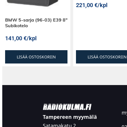
221,00
€
/kpl
BMW 5-sarja (96-03) E39 8″
Subikotelo
141,00
€
/kpl
LISÄÄ OSTOSKORIIN
LISÄÄ OSTOSKORIIN
my
Tampereen myymälä
Satamakatu 2