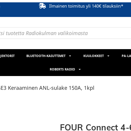
ä
Ilmainen toimitus yli 140€ tilauksiin*
JEKTORIT
BLUETOOTH-KAIUTTIMET
KUULOKKEET
PA-LA
ROBERTS RADIO
E3 Keraaminen ANL-sulake 150A, 1kpl
FOUR Connect 4