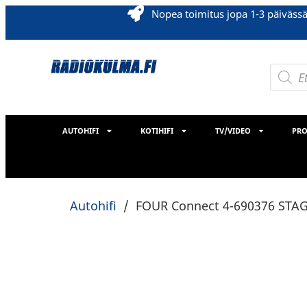
Nopea toimitus jopa 1-3 päiväss
AUTOHIFI
KOTIHIFI
TV/VIDEO
PRO
Autohifi
/
FOUR Connect 4-690376 STAG