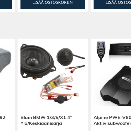
LISÄÄ OSTOSKORIIN
LISÄÄ OSTO
E92
Blam BMW 1/3/5/X1 4″
Alpine PWE-V80
Ylä/Keskiäänisarja
Aktiivisubwoofe