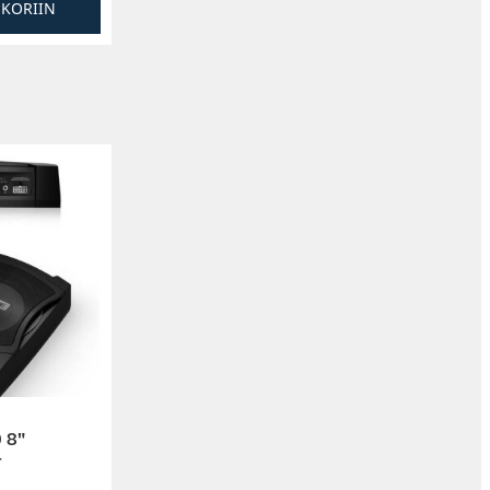
SKORIIN
 8″
r