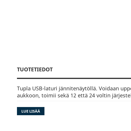
TUOTETIEDOT
Tupla USB-laturi jännitenäytöllä. Voidaan u
aukkoon, toimii sekä 12 että 24 voltin järjeste
Vedenpitävä
LUE LISÄÄ
Sininen LED- jännitenäyttö
USB C/A