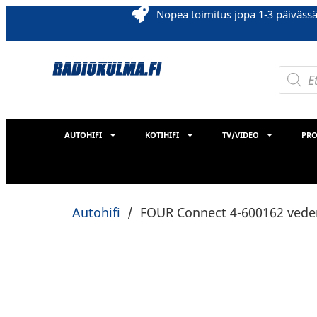
Nopea toimitus jopa 1-3 päiväss
AUTOHIFI
KOTIHIFI
TV/VIDEO
PRO
Autohifi
/
FOUR Connect 4-600162 veden