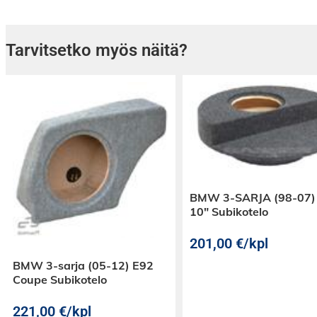
USB QC3.0 / USB TYPE-C + PD
Tarvitsetko myös näitä?
BMW 3-SARJA (98-07)
10″ Subikotelo
201,00
€
/kpl
BMW 3-sarja (05-12) E92
Coupe Subikotelo
221,00
€
/kpl