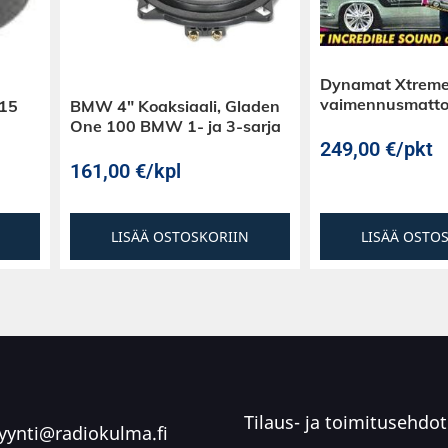
Dynamat Xtreme
vaimennusmatt
-15
BMW 4″ Koaksiaali, Gladen
One 100 BMW 1- ja 3-sarja
249,00
€
/pkt
161,00
€
/kpl
LISÄÄ OSTOSKORIIN
LISÄÄ OSTO
Tilaus- ja toimitusehdot
ynti@radiokulma.fi