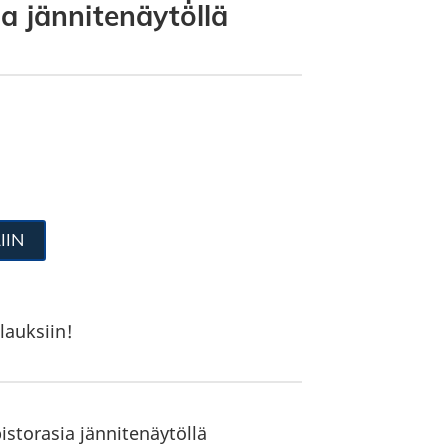
a jännitenäytöllä
IIN
lauksiin!
storasia jännitenäytöllä