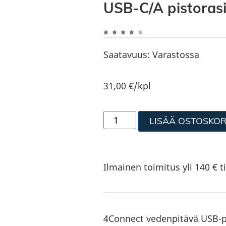
USB-C/A pistorasi
Saatavuus:
Varastossa
31,00
€
/kpl
LISÄÄ OSTOSKOR
Ilmainen toimitus yli 140 € ti
4Connect vedenpitävä USB-pi