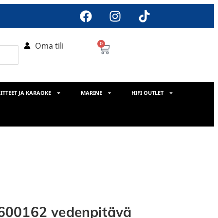
Oma tili
0
ITTEET JA KARAOKE
MARINE
HIFI OUTLET
600162 vedenpitävä