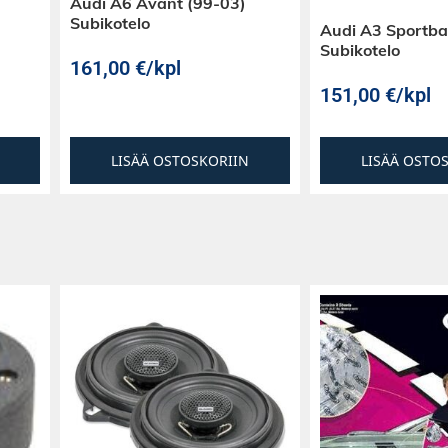
Audi A6 Avant (99-03)
Subikotelo
Audi A3 Sportba
Subikotelo
161,00
€
/kpl
151,00
€
/kpl
LISÄÄ OSTOSKORIIN
LISÄÄ OSTO