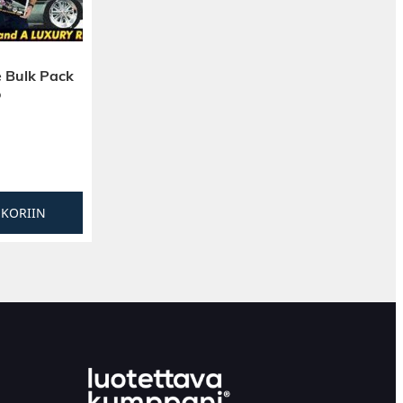
 Bulk Pack
o
SKORIIN