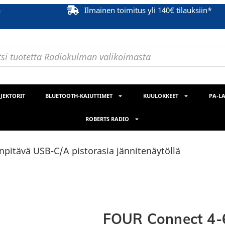
ä
Ilmainen toimitus yli 140€ tilauksiin*
JEKTORIT
BLUETOOTH-KAIUTTIMET
KUULOKKEET
PA-LA
ROBERTS RADIO
pitävä USB-C/A pistorasia jännitenäytöllä
FOUR Connect 4-