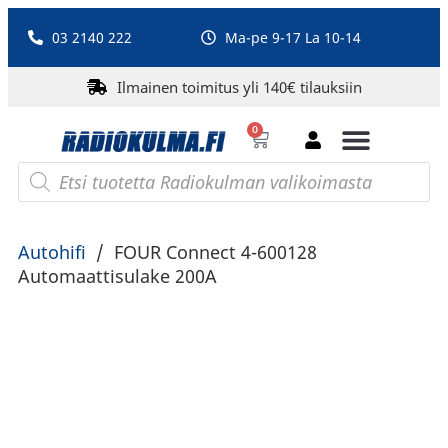
03 2140 222
Ma-pe 9-17 La 10-14
Ilmainen toimitus yli 140€ tilauksiin
0
Bluetooth-kaiuttimet
PA-laitteet ja karaoke
Roberts Radio
Autohifi
/
FOUR Connect 4-600128
Automaattisulake 200A