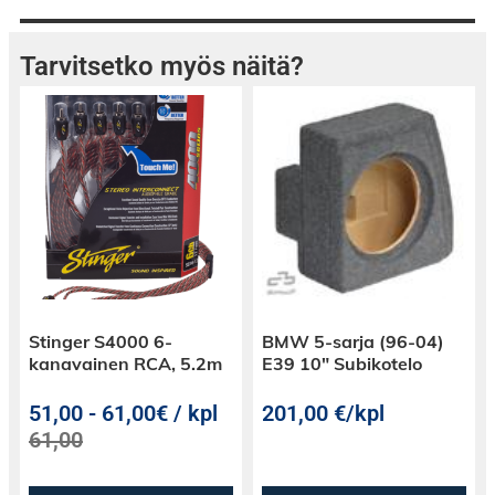
Tarvitsetko myös näitä?
Stinger S4000 6-
BMW 5-sarja (96-04)
kanavainen RCA, 5.2m
E39 10″ Subikotelo
51,00
-
61,00€ / kpl
201,00
€
/kpl
61,00