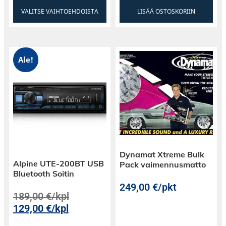
VALITSE VAIHTOEHDOISTA
LISÄÄ OSTOSKORIIN
Ale!
Dynamat Xtreme Bulk
Alpine UTE-200BT USB
Pack vaimennusmatto
Bluetooth Soitin
249,00
€
/pkt
189,00
€
/kpl
129,00
€
/kpl