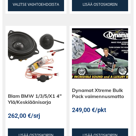
VALITSE VAIHTOEHDOISTA
LISÄÄ OSTOSKORIIN
Dynamat Xtreme Bulk
Blam BMW 1/3/5/X1 4″
Pack vaimennusmatto
Ylä/Keskiäänisarja
249,00
€
/pkt
262,00
€
/srj
LISÄÄ OSTOSKORIIN
LISÄÄ OSTOSKORIIN