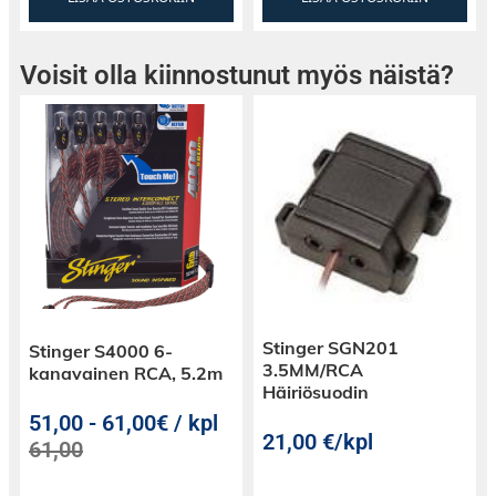
Voisit olla kiinnostunut myös näistä?
Stinger SGN201
Stinger S4000 6-
3.5MM/RCA
kanavainen RCA, 5.2m
Häiriösuodin
51,00
-
61,00€ / kpl
21,00
€
/kpl
61,00