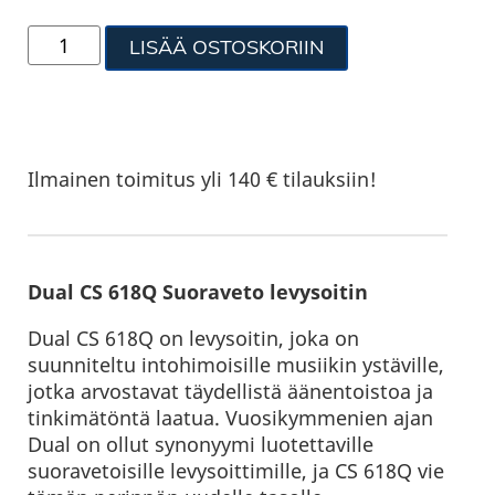
LISÄÄ OSTOSKORIIN
Ilmainen toimitus yli 140 € tilauksiin!
Dual CS 618Q Suoraveto levysoitin
Dual CS 618Q on levysoitin, joka on
suunniteltu intohimoisille musiikin ystäville,
jotka arvostavat täydellistä äänentoistoa ja
tinkimätöntä laatua. Vuosikymmenien ajan
Dual on ollut synonyymi luotettaville
suoravetoisille levysoittimille, ja CS 618Q vie