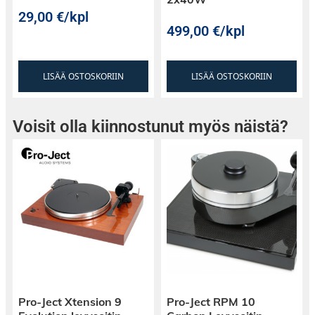
29,00
€
/kpl
499,00
€
/kpl
LISÄÄ OSTOSKORIIN
LISÄÄ OSTOSKORIIN
Voisit olla kiinnostunut myös näistä?
Pro-Ject Xtension 9
Pro-Ject RPM 10