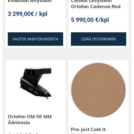
Evolution levysoitin
Carbon Levysoitin
Ortofon Cadenza Red
3 299,00€ / kpl
5 990,00
€
/kpl
VALITSE VAIHTOEHDOISTA
LISÄÄ OSTOSKORIIN
Ortofon OM 5E MM
Äänirasia
Pro-Ject Cork It