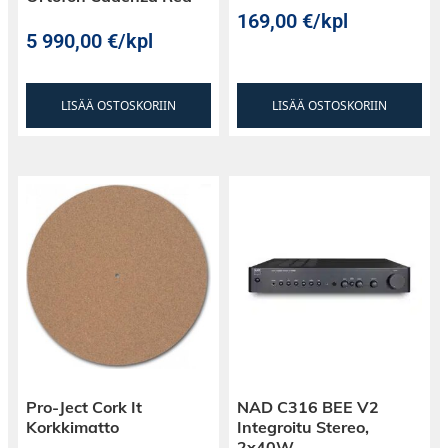
antiskating
169,00
€
/kpl
5 990,00
€
/kpl
Vetotapa: Suoravetoinen
Kvartsistabiloitu, huippuluokan suoraveto
Ei tärinää ytimettömien induktorien kautta
LISÄÄ OSTOSKORIIN
LISÄÄ OSTOSKORIIN
Kaksoissuojatut roottorimagneetit eliminoivat
kaikki hajamagneettikentät
Pro-Ject Cork It
NAD C316 BEE V2
Korkkimatto
Integroitu Stereo,
2x40W