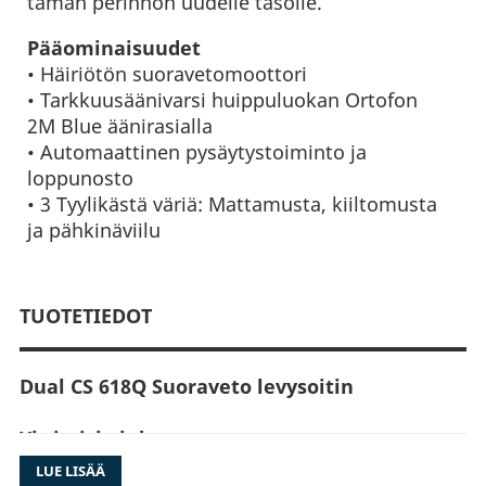
tämän perinnön uudelle tasolle.
Pääominaisuudet
• Häiriötön suoravetomoottori
• Tarkkuusäänivarsi huippuluokan Ortofon
2M Blue äänirasialla
• Automaattinen pysäytystoiminto ja
loppunosto
• 3 Tyylikästä väriä: Mattamusta, kiiltomusta
ja pähkinäviilu
TUOTETIEDOT
Dual CS 618Q Suoraveto levysoitin
Yksityiskohdat
LUE LISÄÄ