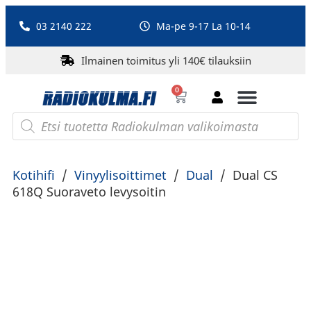
03 2140 222
Ma-pe 9-17 La 10-14
Ilmainen toimitus yli 140€ tilauksiin
0
Bluetooth-kaiuttimet
PA-laitteet ja karaoke
Roberts Radio
Kotihifi
/
Vinyylisoittimet
/
Dual
/
Dual CS
618Q Suoraveto levysoitin