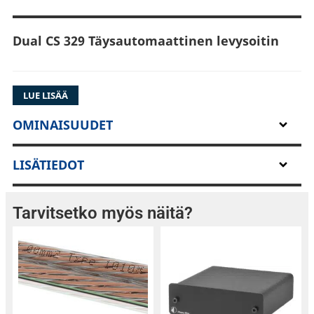
Dual CS 329 Täysautomaattinen levysoitin
LUE LISÄÄ
Yksityiskohdat
OMINAISUUDET
LISÄTIEDOT
Runko: MDF - Muovi
Jalkojen sisään integroidut elastomeeriset
tärinänvaimentimet
Tarvitsetko myös näitä?
Irrotettava pölykansi
Lautanen: Valualumiinia
Tarkka alumiinipainevalu