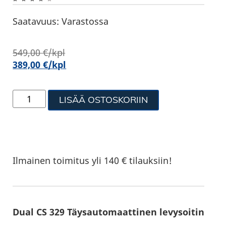
Saatavuus:
Varastossa
549,00
€
/kpl
389,00
€
/kpl
LISÄÄ OSTOSKORIIN
Ilmainen toimitus yli 140 € tilauksiin!
Dual CS 329 Täysautomaattinen levysoitin