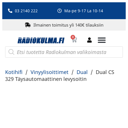
03 2140 222
Ma-pe 9-17 La 10-14
Ilmainen toimitus yli 140€ tilauksiin
0
Bluetooth-kaiuttimet
PA-laitteet ja karaoke
Roberts Radio
Kotihifi
/
Vinyylisoittimet
/
Dual
/
Dual CS
329 Täysautomaattinen levysoitin