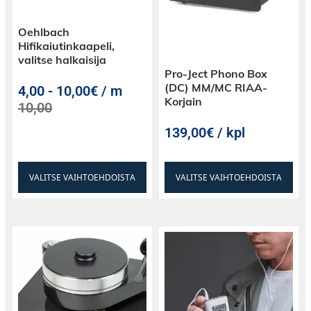
Raskas kumimatto vaimentaa tehokkaasti
resonansseja
Oehlbach
Hifikaiutinkaapeli,
valitse halkaisija
Pro-Ject Phono Box
(DC) MM/MC RIAA-
4,00
-
10,00€ / m
Äänivarsi: Suora, plug & play
Korjain
10,00
Plug & play: Levysoitin tulee täysin
esisäädettynä
139,00€ / kpl
Kaikki toiminnot voidaan suorittaa
automaattisesti tai käsin
VALITSE VAIHTOEHDOISTA
VALITSE VAIHTOEHDOISTA
Vetotapa: DC Moottori / Hihna
Kumikiinnikkeet vähentävät tärinää
Tarkuusleikattu kuminauha vähentää wouvaus
ilmiötä