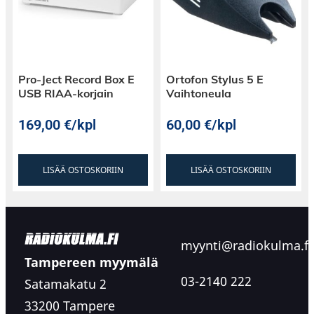
Pro-Ject Record Box E
Ortofon Stylus 5 E
USB RIAA-korjain
Vaihtoneula
169,00
€
/kpl
60,00
€
/kpl
LISÄÄ OSTOSKORIIN
LISÄÄ OSTOSKORIIN
myynti@radiokulma.fi
Tampereen myymälä
03-2140 222
Satamakatu 2
33200 Tampere