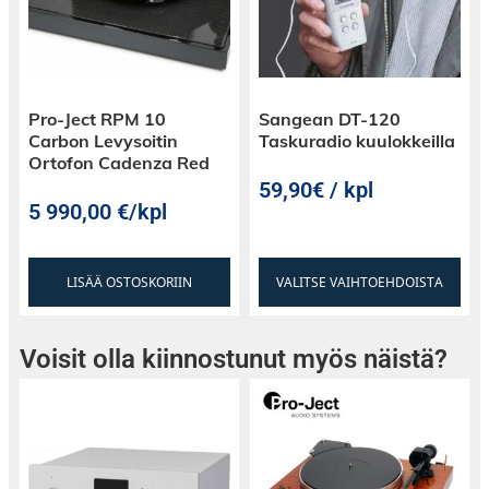
Pro-Ject RPM 10
Sangean DT-120
Carbon Levysoitin
Taskuradio kuulokkeilla
Ortofon Cadenza Red
59,90€ / kpl
5 990,00
€
/kpl
LISÄÄ OSTOSKORIIN
VALITSE VAIHTOEHDOISTA
Voisit olla kiinnostunut myös näistä?