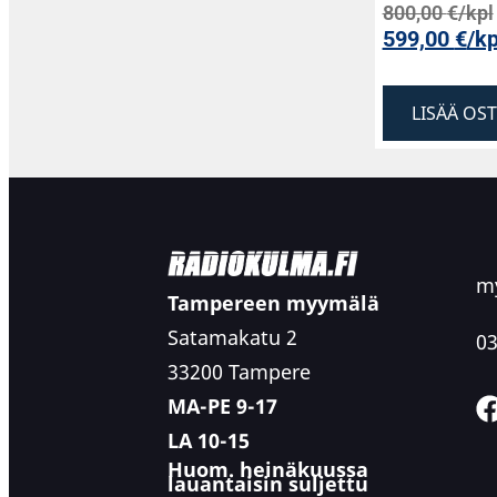
800,00
€
/kpl
599,00
€
/kp
LISÄÄ OS
my
Tampereen myymälä
Satamakatu 2
03
33200 Tampere
MA-PE 9-17
LA 10-15
Huom. heinäkuussa
lauantaisin suljettu