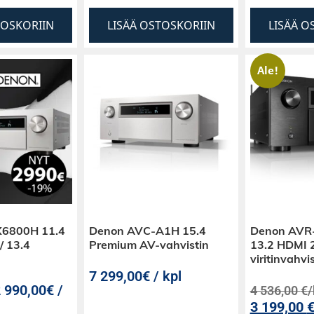
TOSKORIIN
LISÄÄ OSTOSKORIIN
LISÄÄ O
Ale!
6800H 11.4
Denon AVC-A1H 15.4
Denon AVR
/ 13.4
Premium AV-vahvistin
13.2 HDMI 2.
viritinvahvi
7 299,00€ / kpl
 990,00€ /
4 536,00
€
/
3 199,00