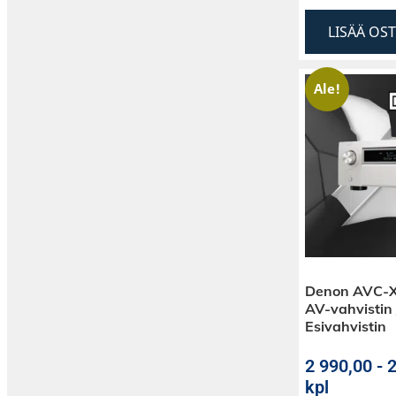
LISÄÄ OS
Ale!
Denon AVC-X
AV-vahvistin 
Esivahvistin
2 990,00
-
2
kpl