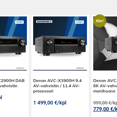
Ale!
X2900H DAB
Denon AVC-X3900H 9.4
Denon AVC-
nvahvistin
AV-vahvistin / 11.4 AV-
8K AV-vahv
prosessori
monihuone
l
1 499,00
€
/kpl
999,00
€
/k
779,00
€
/