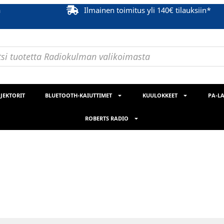
ä
Ilmainen toimitus yli 140€ tilauksiin*
JEKTORIT
BLUETOOTH-KAIUTTIMET
KUULOKKEET
PA-LA
ROBERTS RADIO