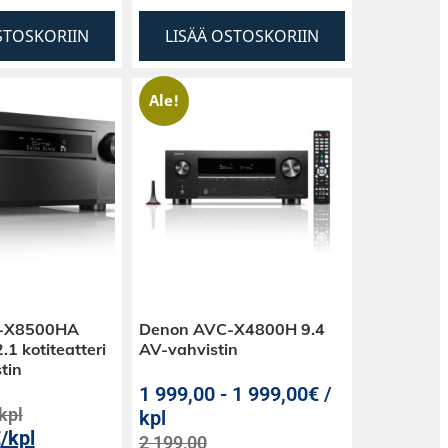
STOSKORIIN
LISÄÄ OSTOSKORIIN
Ale!
-X8500HA
Denon AVC-X4800H 9.4
1 kotiteatteri
AV-vahvistin
stin
1 999,00
-
1 999,00€ /
kpl
kpl
€
/kpl
2 199,00