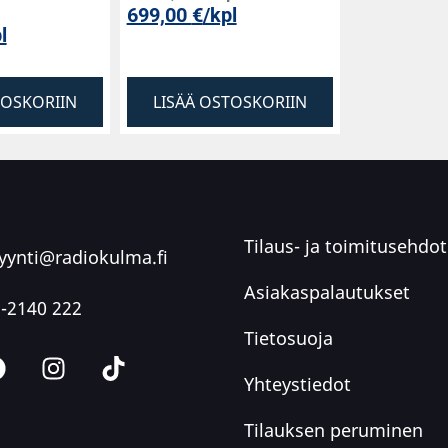
699,00
€
/kpl
l
TOSKORIIN
LISÄÄ OSTOSKORIIN
Tilaus- ja toimitusehdot
ynti@radiokulma.fi
Asiakaspalautukset
-2140 222
Tietosuoja
Yhteystiedot
Tilauksen peruminen