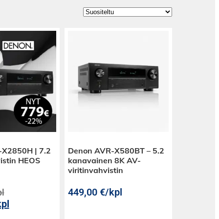
X2850H | 7.2
Denon AVR-X580BT – 5.2
istin HEOS
kanavainen 8K AV-
viritinvahvistin
449,00
€
/kpl
pl
kpl