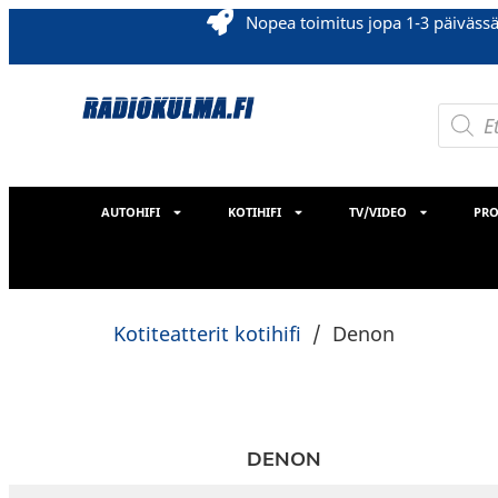
Nopea toimitus jopa 1-3 päiväss
AUTOHIFI
KOTIHIFI
TV/VIDEO
PRO
Kotiteatterit kotihifi
/
Denon
DENON