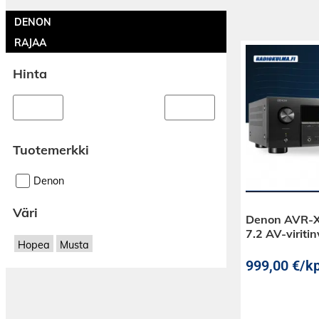
DENON
RAJAA
Hinta
Tuotemerkki
Denon
Väri
Denon AVR-
7.2 AV-viriti
Hopea
Musta
999,00
€
/kp