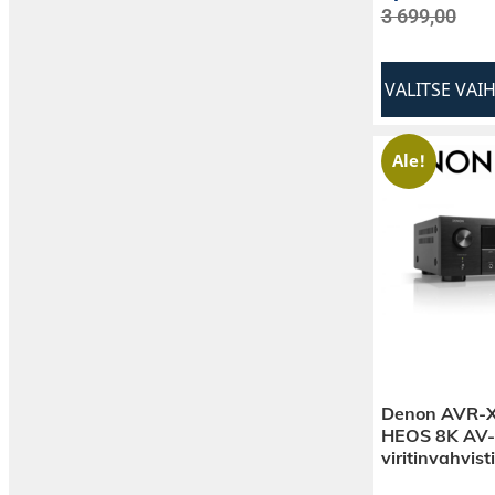
3 699,00
VALITSE VAI
Ale!
Denon AVR-X
HEOS 8K AV-
viritinvahvist