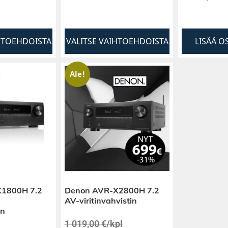
HTOEHDOISTA
VALITSE VAIHTOEHDOISTA
LISÄÄ O
Ale!
1800H 7.2
Denon AVR-X2800H 7.2
AV-viritinvahvistin
in
1 019,00
€
/kpl