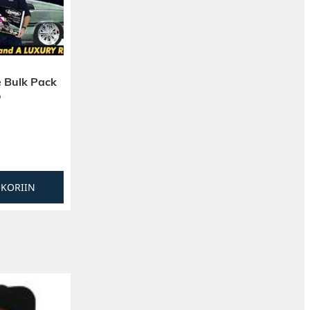
 Bulk Pack
o
SKORIIN