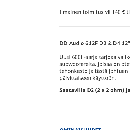
Ilmainen toimitus yli 140 € ti
DD Audio 612F D2 & D4 12″
Uusi 600f -sarja tarjoaa va
subwoofereita, joissa on ote
tehonkesto ja tästä johtuen
päivittäiseen käyttöön.
Saatavilla D2 (2 x 2 ohm) ja
OMINAISUUDET