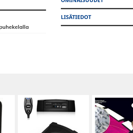
LISÄTIEDOT
puhekelalla
tamaan
s liikkuvilta
kanssa
ottorirakenne.