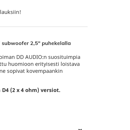
lauksiin!
 subwoofer 2,5″ puhekelalla
likoiman DD AUDIO:n suosituimpia
ttu huomioon erityisesti loistava
 ne sopivat kovempaankin
 D4 (2 x 4 ohm) versiot.