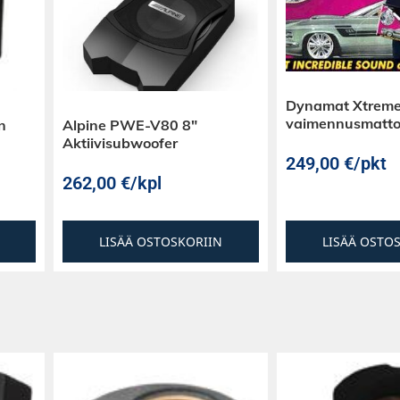
 platea ja
rja tarjoaa
Dynamat Xtreme
vaimennusmatt
n
Alpine PWE-V80 8″
 ripustukset ovat
Aktiivisubwoofer
Korkeampi
249,00
€
/pkt
 tikkauksella.
262,00
€
/kpl
lle paremman
estävyyden.
LISÄÄ OSTOSKORIIN
LISÄÄ OSTO
ai 2x4 ohmin
a on 8″, 10″ ja 12″