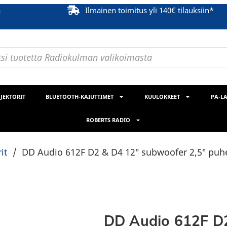
ä
Ilmainen toimitus yli 140€ tilauksiin*
JEKTORIT
BLUETOOTH-KAIUTTIMET
KUULOKKEET
PA-LA
ROBERTS RADIO
it
/
DD Audio 612F D2 & D4 12″ subwoofer 2,5″ puhe
DD Audio 612F D