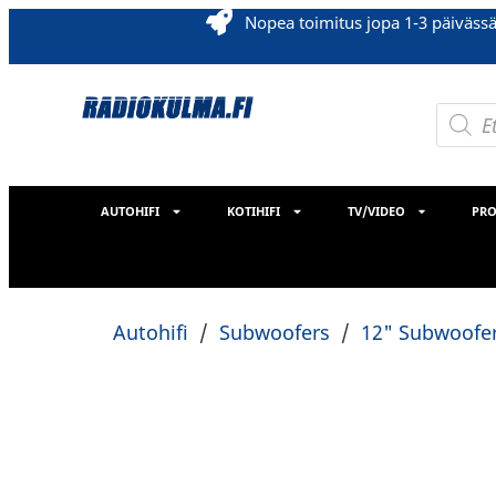
Nopea toimitus jopa 1-3 päiväss
AUTOHIFI
KOTIHIFI
TV/VIDEO
PRO
Autohifi
/
Subwoofers
/
12" Subwoofer