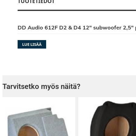
TUOTETIEDOT
DD Audio 612F D2 & D4 12″ subwoofer 2,5″ 
LUE LISÄÄ
LÄMMÖNSIIRTO
″F″-sarjan subwooferit on suunniteltu paran
Tarvitsetko myös näitä?
lämmönsiirtoa merkittävästi. Kaksivaiheinen
alumiinijäähdytyselementti johtaa lämmön poi
osilta yhdessä ″Free Flow Cooling Systemin″ 
huomattavasti paremmin kuin perinteinen mo