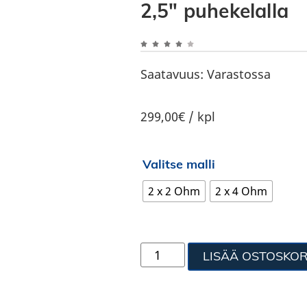
2,5″ puhekelalla
Saatavuus:
Varastossa
299,00€ / kpl
Valitse malli
2 x 2 Ohm
2 x 4 Ohm
LISÄÄ OSTOSKOR