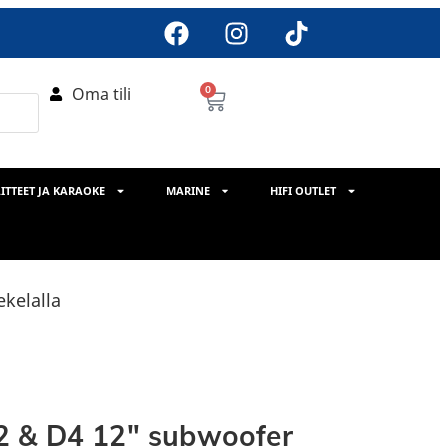
Oma tili
0
ITTEET JA KARAOKE
MARINE
HIFI OUTLET
kelalla
2 & D4 12″ subwoofer