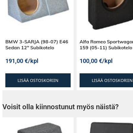
LISÄÄ XMAXia
Vanhaan d-sarjaan verrattuna elementtien top
puhekelaa on kasvatettu, joiden myötä mallisa
entistä isomman liikeradan = LISÄÄ BASSOA!
BMW 3-SARJA (98-07) E46
Alfa Romeo Sportwago
Kasvaneen liikeradan myötä myös elementtien
Sedan 12″ Subikotelo
159 (05-11) Subikotelo
suunniteltu vastaamaan uusia vaatimuksia. 
yläripustus, joka on kiinnitetty kartioon tupla
191,00
€
/kpl
100,00
€
/kpl
Monikerroksinen alaripustus takaa elementi
kontrollin, tiukemman basson ja pidemmän k
LISÄÄ OSTOSKORIIN
LISÄÄ OSTOSKORIIN
Uutta Redline 600f -sarjaa on saatavana 2x2 t
puhekeloilla. Kelan halkaisija on 2.5″. Saatavill
elementit.
Voisit olla kiinnostunut myös näistä?