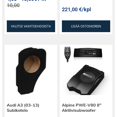
10,00
221,00
€
/kpl
VALITSE VAIHTOEHDOISTA
LISÄÄ OSTOSKORIIN
Audi A3 (03-13)
Alpine PWE-V80 8″
Subikotelo
Aktiivisubwoofer