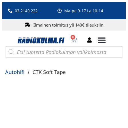
03 2140 222
Ma-pe 9-17 La 10-14
Ilmainen toimitus yli 140€ tilauksiin
0
Bluetooth-kaiuttimet
PA-laitteet ja karaoke
Roberts Radio
Autohifi
/
CTK Soft Tape