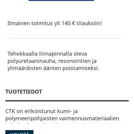
Ilmainen toimitus yli 140 € tilauksiin!
Tehokkaalla liimapinnalla oleva
polyuretaaninauha, resonointien ja
ylimääräisten äänten poistamiseksi.
TUOTETIEDOT
CTK on erikoistunut kumi- ja
polymeeripohjaisten vaimennusmateriaalien
valmistukseen ja vaimennustuotteet ovat
erityisesti suunniteltu henkilö-, paketti- ja