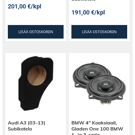
201,00
€
/kpl
191,00
€
/kpl
LISÄÄ OSTOSKORIIN
LISÄÄ OSTOSKORIIN
Audi A3 (03-13)
BMW 4″ Koaksiaali,
Subikotelo
Gladen One 100 BMW
1- ja 3-sarja