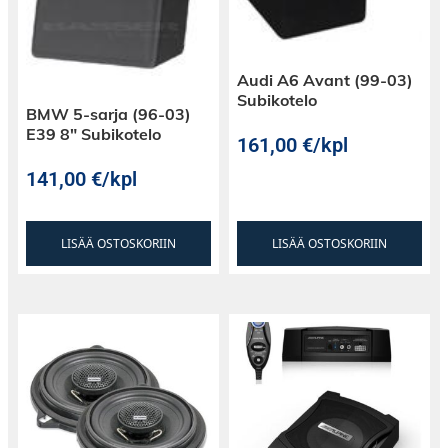
Tuotetta ei suositella oven muovipaneelien tai
vastaavien osien päälle liimattavaksi ja
voimakkaasti kaartuvia muotoja sekä karkeita
Audi A6 Avant (99-03)
pintoja tulee välttää.
Subikotelo
BMW 5-sarja (96-03)
E39 8″ Subikotelo
CTK Elastic 10 soveltuu auton vaimennuksen
161,00
€
/kpl
lisäksi myös teollisuuden käyttöön sekä
141,00
€
/kpl
esimerkiksi ilmastointi- ja kylmälaitteiden
lämmön- ja ääneneristämiseen.
LISÄÄ OSTOSKORIIN
LISÄÄ OSTOSKORIIN