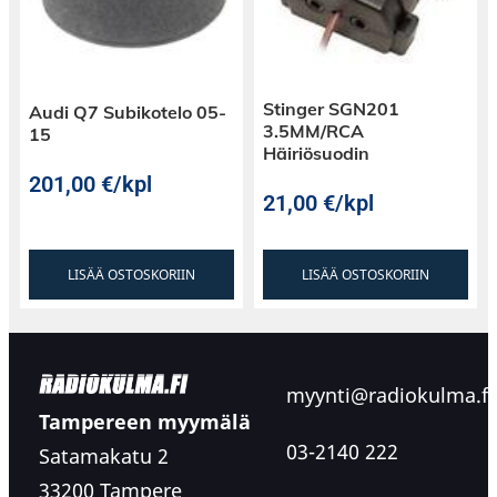
Stinger SGN201
Audi Q7 Subikotelo 05-
3.5MM/RCA
15
Häiriösuodin
201,00
€
/kpl
21,00
€
/kpl
LISÄÄ OSTOSKORIIN
LISÄÄ OSTOSKORIIN
myynti@radiokulma.fi
Tampereen myymälä
03-2140 222
Satamakatu 2
33200 Tampere