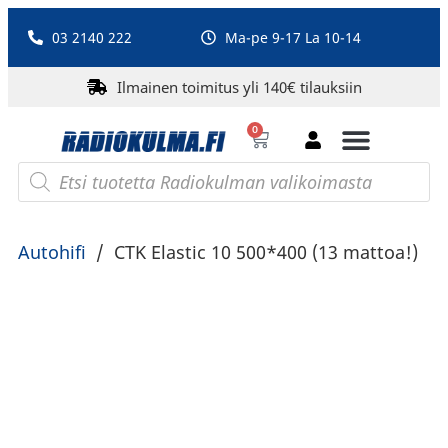
03 2140 222
Ma-pe 9-17 La 10-14
Ilmainen toimitus yli 140€ tilauksiin
0
Bluetooth-kaiuttimet
PA-laitteet ja karaoke
Roberts Radio
Autohifi
/
CTK Elastic 10 500*400 (13 mattoa!)