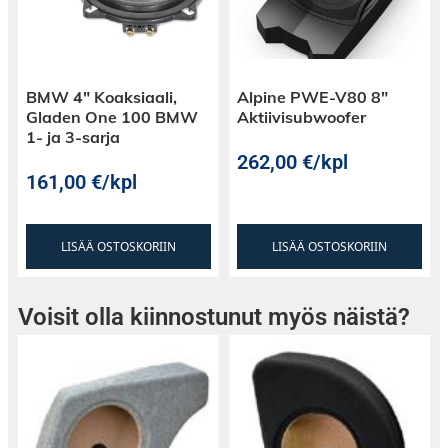
BMW 4″ Koaksiaali,
Alpine PWE-V80 8″
Gladen One 100 BMW
Aktiivisubwoofer
1- ja 3-sarja
262,00
€
/kpl
161,00
€
/kpl
LISÄÄ OSTOSKORIIN
LISÄÄ OSTOSKORIIN
Voisit olla kiinnostunut myös näistä?