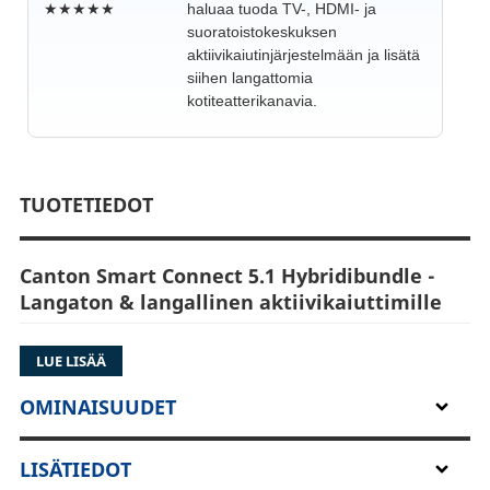
★★★★★
haluaa tuoda TV-, HDMI- ja
suoratoistokeskuksen
aktiivikaiutinjärjestelmään ja lisätä
siihen langattomia
kotiteatterikanavia.
TUOTETIEDOT
Canton Smart Connect 5.1 Hybridibundle -
Langaton & langallinen aktiivikaiuttimille
Canton Smart Connect 5.1:n kiinnostavin
LUE LISÄÄ
käyttötapa ei ole pelkkä kahden langattoman
kaiuttimen aloituspaketti, vaan hybridikeskus
OMINAISUUDET
aktiivikaiutinjärjestelmälle. Sen PRE OUT 1-6 -
lähdöillä voidaan syöttää signaali
LISÄTIEDOT
aktiivikaiuttimille tai päätevahvistimille, ja