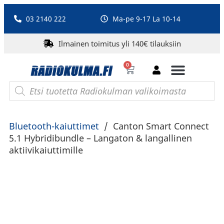
03 2140 222
Ma-pe 9-17 La 10-14
Ilmainen toimitus yli 140€ tilauksiin
0
Bluetooth-kaiuttimet
PA-laitteet ja karaoke
Roberts Radio
Bluetooth-kaiuttimet
/
Canton Smart Connect
5.1 Hybridibundle – Langaton & langallinen
aktiivikaiuttimille