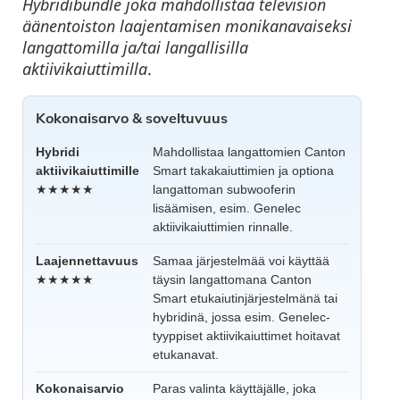
Hybridibundle joka mahdollistaa television
äänentoiston laajentamisen monikanavaiseksi
langattomilla ja/tai langallisilla
aktiivikaiuttimilla
.
Kokonaisarvo & soveltuvuus
Hybridi
Mahdollistaa langattomien Canton
aktiivikaiuttimille
Smart takakaiuttimien ja optiona
★★★★★
langattoman subwooferin
lisäämisen, esim. Genelec
aktiivikaiuttimien rinnalle.
Laajennettavuus
Samaa järjestelmää voi käyttää
★★★★★
täysin langattomana Canton
Smart etukaiutinjärjestelmänä tai
hybridinä, jossa esim. Genelec-
tyyppiset aktiivikaiuttimet hoitavat
etukanavat.
Kokonaisarvio
Paras valinta käyttäjälle, joka