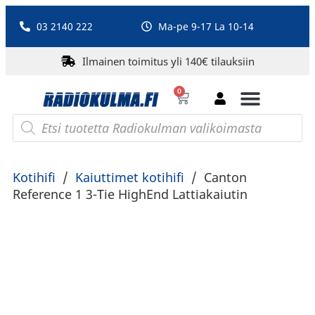
03 2140 222
Ma-pe 9-17 La 10-14
Ilmainen toimitus yli 140€ tilauksiin
0
Bluetooth-kaiuttimet
PA-laitteet ja karaoke
Roberts Radio
Kotihifi
/
Kaiuttimet kotihifi
/
Canton
Reference 1 3-Tie HighEnd Lattiakaiutin