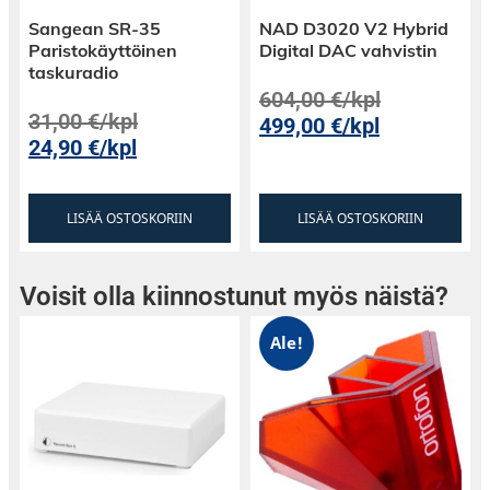
varustettu WBT nextgen™ -liitännöillä, jotka
Sangean SR-35
NAD D3020 V2 Hybrid
takaavat luotettavan ja häviöttömän yhteyden
Paristokäyttöinen
Digital DAC vahvistin
kaiuttimien ja vahvistimen välillä. Liitinten
taskuradio
terminaalit on varustettu RC-teknologialla, joka
604,00
€
/kpl
mahdollistaa tarkan diskantin säädön 1,5
31,00
€
/kpl
499,00
€
/kpl
desibelin välein.
24,90
€
/kpl
Tason säätämisen avulla voit mukauttaa
kompakteja lattiakaiuttimia
LISÄÄ OSTOSKORIIN
LISÄÄ OSTOSKORIIN
kuuntelumieltymystesi mukaan tai korjata
olemassa olevaa huoneakustiikkaa. Ota
Voisit olla kiinnostunut myös näistä?
hallintaan äänimaailma kanssamme ja koe
musiikki uudella tasolla Reference 1 -
Ale!
kaiuttimien avulla!