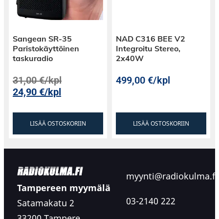
Sangean SR-35
NAD C316 BEE V2
Paristokäyttöinen
Integroitu Stereo,
taskuradio
2x40W
31,00
€
/kpl
499,00
€
/kpl
24,90
€
/kpl
LISÄÄ OSTOSKORIIN
LISÄÄ OSTOSKORIIN
myynti@radiokulma.fi
Tampereen myymälä
03-2140 222
Satamakatu 2
33200 Tampere