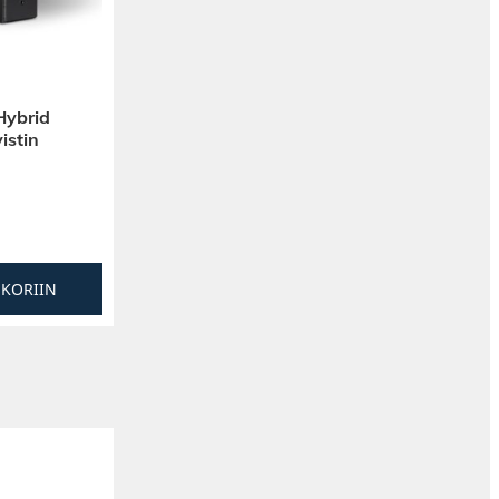
ybrid
istin
SKORIIN