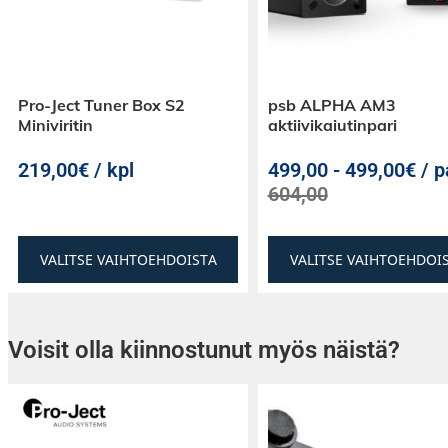
Ominaisuudet
Diamond Dome -diskantti:
Äärimmäisen jäyk
Pro-Ject Tuner Box S2
psb ALPHA AM3
timanttikupu mahdollistaa
Miniviritin
aktiivikaiutinpari
poikkeuksellisen puhtaan yläpään ilman säröä
219,00€ / kpl
499,00
-
499,00€ / p
Continuum™-keskiääni:
Välittää musiikin y
604,00
ja akustiset instrumentit –
luonnollisesti ja värittämättömästi.
VALITSE VAIHTOEHDOISTA
VALITSE VAIHTOEHDOI
Bassorakenne:
Kaksi bassoelementtiä tarjoa
hallitun bassotoiston, joka tukee musiikkia 
ylikuormitusta.
Voisit olla kiinnostunut myös näistä?
Turbine Head & kotelotekniikka:
Eristää ke
mekaanisesti muusta kotelosta, parantaen sel
stereokuvaa.