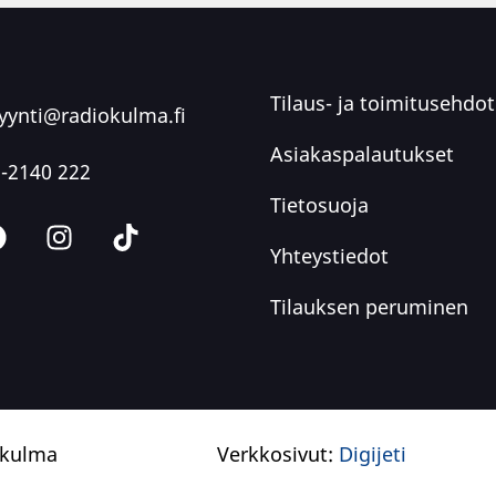
änen ilman
Tilaus- ja toimitusehdot
ynti@radiokulma.fi
Asiakaspalautukset
-2140 222
Tietosuoja
Yhteystiedot
Tilauksen peruminen
okulma
Verkkosivut:
Digijeti