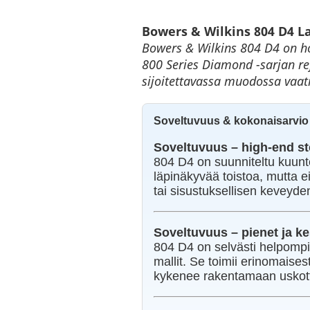
Bowers & Wilkins 804 D4 La
Bowers & Wilkins 804 D4 on hoi
800 Series Diamond -sarjan re
sijoitettavassa muodossa vaat
Soveltuvuus & kokonaisarvio
Soveltuvuus – high-end s
804 D4 on suunniteltu kuuntel
läpinäkyvää toistoa, mutta 
tai sisustuksellisen keveyde
Soveltuvuus – pienet ja ke
804 D4 on selvästi helpompi
mallit. Se toimii erinomaises
kykenee rakentamaan uskott