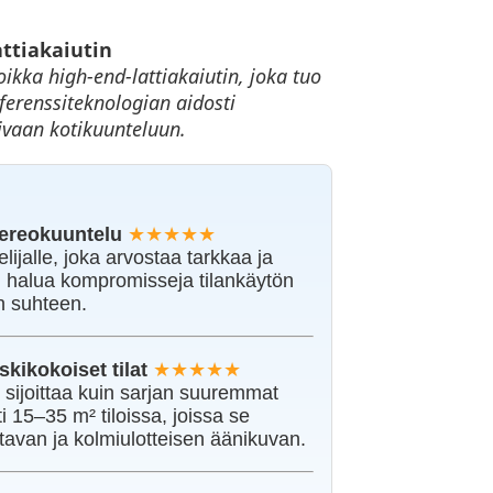
ttiakaiutin
kka high-end-lattiakaiutin, joka tuo
ferenssiteknologian aidosti
ivaan kotikuunteluun.
tereokuuntelu
★★★★★
ijalle, joka arvostaa tarkkaa ja
ei halua kompromisseja tilankäytön
n suhteen.
skikokoiset tilat
★★★★★
 sijoittaa kuin sarjan suuremmat
ti 15–35 m² tiloissa, joissa se
avan ja kolmiulotteisen äänikuvan.