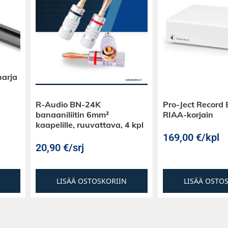
ksellisen
 tuottaa
uutta, ja
äänet ja akustiset
harja
valla. Basso on
en ja rytmiikkaan
R-Audio BN-24K
Pro-Ject Record
banaaniliitin 6mm²
RIAA-korjain
kaapelille, ruuvattava, 4 kpl
 rakentamaan
169,00
€
/kpl
 kaiuttimista.
20,90
€
/srj
uonnollisia, mikä
asittamattoman.
LISÄÄ OSTOSKORIIN
LISÄÄ OSTO
nta vaativaan
eatasoisissa
 on suunnattu