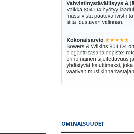
Vahvistinystävällisyys & 
Vaikka 804 D4 hyötyy laaduk
massiivista päätevahvistint
siitä joustavan valinnan.
Kokonaisarvio
★★★★★
Bowers & Wilkins 804 D4 on
elegantti tasapainopiste: re
erinomainen sijoitettavuus j
yhdistyvät kaiuttimeksi, jok
vaativan musiikinharrastajan 
OMINAISUUDET