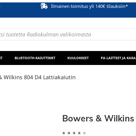
ä
Ilmainen toimitus yli 140€ tilauksiin*
IT
BLUETOOTH-KAIUTTIMET
KUULOKKEET
PA-LAITTEET JA KAR
 Wilkins 804 D4 Lattiakaiutin
Bowers & Wilkins 