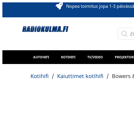
Nopea toimitus jopa 1-3 päiväss
AUTOHIFI
KOTIHIFI
TV/VIDEO
PROJEKTOR
Kotihifi
/
Kaiuttimet kotihifi
/
Bowers &