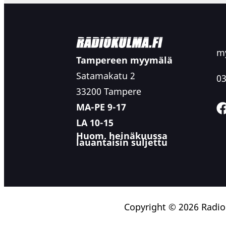
kuuntelijalle, joka haluaa referenssiluokan ä
fyysisesti suurikokoista kaiutinta.
my
Tampereen myymälä
Satamakatu 2
03
33200 Tampere
MA-PE 9-17
LA 10-15
Huom. heinäkuussa
lauantaisin suljettu
Copyright © 2026 Radi