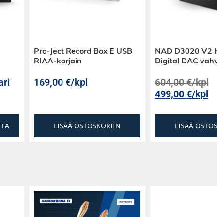
kä ja kevyt
Pro-Ject Record Box E USB
NAD D3020 V2 H
RIAA-korjain
Digital DAC vahv
.
ari
169,00
€
/kpl
604,00
€
/kpl
timen – lauluäänet
499,00
€
/kpl
STA
LISÄÄ OSTOSKORIIN
LISÄÄ OSTO
vat nopean ja
ilman huoneen
skiäänialueen
keyttä ja