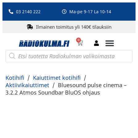
03 2140 222
Ma-pe 9-17 La 10-14
Ilmainen toimitus yli 140€ tilauksiin
0
Bluetooth-kaiuttimet
PA-laitteet ja karaoke
Roberts Radio
Kotihifi
/
Kaiuttimet kotihifi
/
Aktiivikaiuttimet
/
Bluesound pulse cinema –
3.2.2 Atmos Soundbar BluOS ohjaus