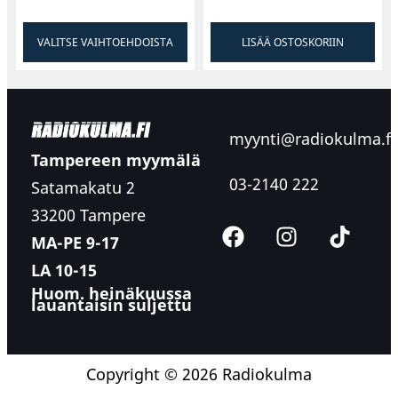
Ennakkomyynnissä, toimitus arviolta lokakuun
VALITSE VAIHTOEHDOISTA
LISÄÄ OSTOSKORIIN
aikana.
myynti@radiokulma.fi
Tampereen myymälä
03-2140 222
Satamakatu 2
33200 Tampere
MA-PE 9-17
LA 10-15
Huom. heinäkuussa
lauantaisin suljettu
Copyright © 2026 Radiokulma