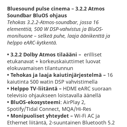
Bluesound pulse cinema – 3.2.2 Atmos
Soundbar BluOS ohjaus
Tehokas 3.2.2-Atmos-soundbar, jossa 16
elementtiä, 500 W DSP-vahvistus ja BluOS-
monihuone – selkeä puhe, laaja äänikenttä ja
helppo eARC-kytkentä.
• 3.2.2 Dolby Atmos tilaääni –
erilliset
etukanavat + korkeus­kaiuttimet luovat
elokuvamaisen tilantunnun
• Tehokas ja laaja kaiutinjärjestelmä –
16
kaiutinta 500 watin DSP vahvistimella
•
Helppo TV-liitäntä
–
HDMI eARC suoraan
televisio ohjaukseen loistavalla äänellä
•
BluOS-ekosysteemi
: AirPlay 2,
Spotify/Tidal Connect, MQA/Hi-Res
•
Monipuoliset yhteydet –
Wi-Fi AC ja
Ethernet liitäntä, 2-suuntainen Bluetooth 5.2