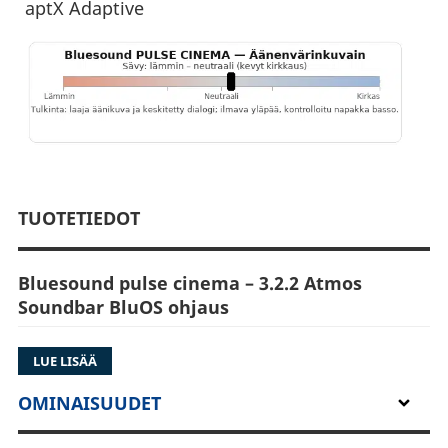
aptX Adaptive
TUOTETIEDOT
Bluesound pulse cinema – 3.2.2 Atmos
Soundbar BluOS ohjaus
Bluesound PULSE CINEMA (P530) on yhden
LUE LISÄÄ
kaiuttimen kotiteatteriratkaisu, joka nostaa TV-
äänen elokuvatasolle ilman AV-vastaanotinta ja
OMINAISUUDET
yhdellä kaapelin HDMI kaapelin kytkennällä.
3.2.2-kanavainen Dolby Atmos® -arkkitehtuuri