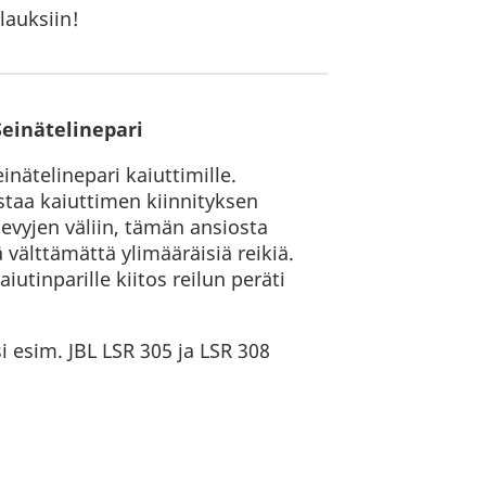
lauksiin!
Seinätelinepari
nätelinepari kaiuttimille.
staa kaiuttimen kiinnityksen
levyjen väliin, tämän ansiosta
 välttämättä ylimääräisiä reikiä.
utinparille kiitos reilun peräti
i esim. JBL LSR 305 ja LSR 308