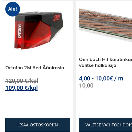
Ale!
Oehlbach Hifikaiutinkaa
valitse halkaisija
Ortofon 2M Red Äänirasia
4,00
-
10,00€ / m
120,00
€
/kpl
10,00
109,00
€
/kpl
LISÄÄ OSTOSKORIIN
VALITSE VAIHTOEHDOI