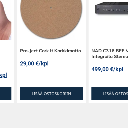
Pro-Ject Cork It Korkkimatto
NAD C316 BEE 
Integroitu Ster
29,00
€
/kpl
499,00
€
/kpl
kpl
LISÄÄ OSTOSKORIIN
LISÄÄ OSTO