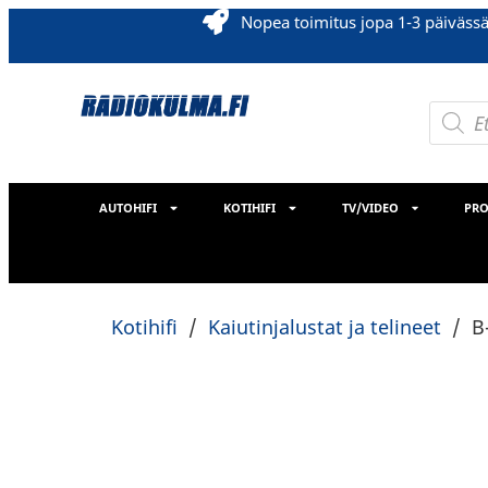
Nopea toimitus jopa 1-3 päiväss
AUTOHIFI
KOTIHIFI
TV/VIDEO
PRO
Kotihifi
/
Kaiutinjalustat ja telineet
/
B