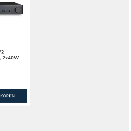
V2
eo, 2x40W
SKORIIN