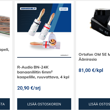
peli,
Ortofon OM 5E
Äänirasia
R-Audio BN-24K
81,00
€
/kpl
banaaniliitin 6mm²
kaapelille, ruuvattava, 4 kpl
20,90
€
/srj
STA
LISÄÄ OSTOSKORIIN
LISÄÄ OSTO