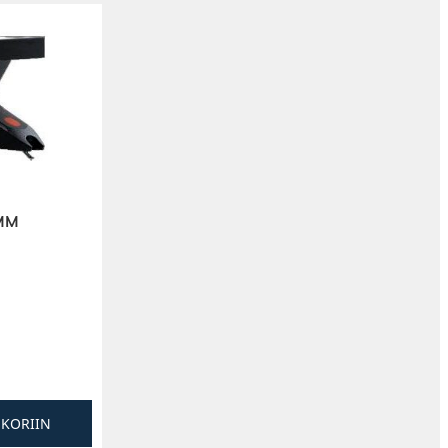
 MM
SKORIIN