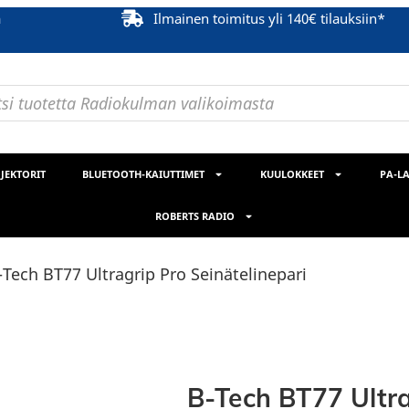
ä
Ilmainen toimitus yli 140€ tilauksiin*
JEKTORIT
BLUETOOTH-KAIUTTIMET
KUULOKKEET
PA-LA
ROBERTS RADIO
-Tech BT77 Ultragrip Pro Seinätelinepari
B-Tech BT77 Ultra