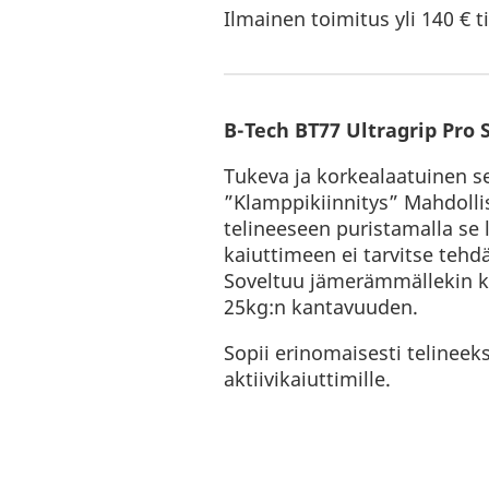
Ilmainen toimitus yli 140 € ti
B-Tech BT77 Ultragrip Pro 
Tukeva ja korkealaatuinen sei
”Klamppikiinnitys” Mahdolli
telineeseen puristamalla se 
kaiuttimeen ei tarvitse tehdä
Soveltuu jämerämmällekin kai
25kg:n kantavuuden.
Sopii erinomaisesti telineeks
aktiivikaiuttimille.