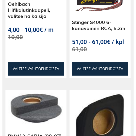
Oehlbach
Hifikaiutinkaapeli,
valitse halkaisija
Stinger S4000 6-
kanavainen RCA, 5.2m
4,00
-
10,00€ / m
10,00
51,00
-
61,00€ / kpl
61,00
VALITSE VAIHTOEHDOISTA
VALITSE VAIHTOEHDOISTA
BMW 3-SARJA (98-07)