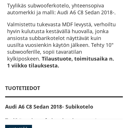
Tyylikäs subwooferkotelo, yhteensopiva
automerkki ja malli: Audi A6 C8 Sedan 2018-.
Valmistettu tukevasta MDF levystä, verhoiltu
hyvin kulutusta kestävällä huovalla, jonka
ansiosta subbarikotelot näyttävät kuin
uusilta vuosienkin käytön jälkeen. Tehty 10″
subwooferille, sopii tavaratilan
kylkiposkeen.
Tilaustuote, toimitusaika n.
1 viikko tilauksesta.
TUOTETIEDOT
Audi A6 C8 Sedan 2018- Subikotelo
Tyylikäs subwooferkotelo, yhteensopiva
automerkki ja malli: Audi A6 C8 Sedan 2018 -.