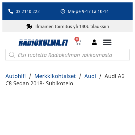
03 2140 222
Ma-pe 9-17 La 10-14
Ilmainen toimitus yli 140€ tilauksiin
0
Bluetooth-kaiuttimet
PA-laitteet ja karaoke
Roberts Radio
Autohifi
/
Merkkikohtaiset
/
Audi
/
Audi A6
C8 Sedan 2018- Subikotelo