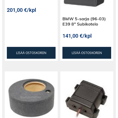
subbarikotelot näyttävät uusilta vielä
vuosienkin käytön jälkeen.
201,00
€
/kpl
BMW 5-sarja (96-03)
E39 8″ Subikotelo
141,00
€
/kpl
LISÄÄ OSTOSKORIIN
LISÄÄ OSTOSKORIIN