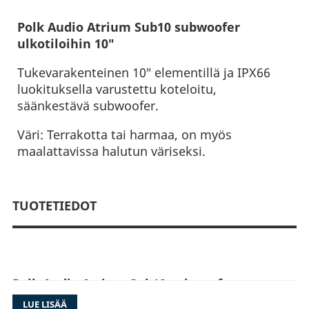
Polk Audio Atrium Sub10 subwoofer
ulkotiloihin 10″
Tukevarakenteinen 10″ elementillä ja IPX66
luokituksella varustettu koteloitu,
säänkestävä subwoofer.
Väri: Terrakotta tai harmaa, on myös
maalattavissa halutun väriseksi.
TUOTETIEDOT
Polk Audio Atrium Sub10 subwoofer
ulkotiloihin
LUE LISÄÄ