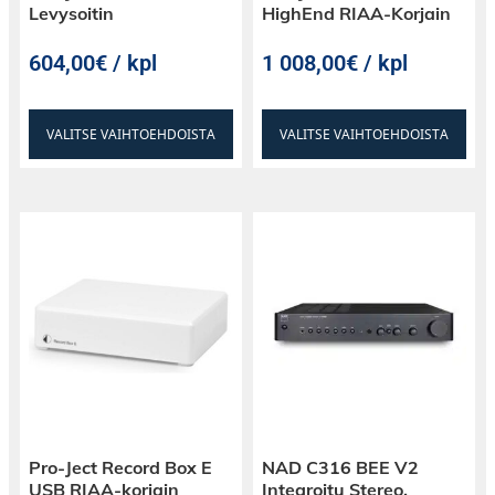
Levysoitin
HighEnd RIAA-Korjain
604,00€ / kpl
1 008,00€ / kpl
VALITSE VAIHTOEHDOISTA
VALITSE VAIHTOEHDOISTA
Pro-Ject Record Box E
NAD C316 BEE V2
USB RIAA-korjain
Integroitu Stereo,