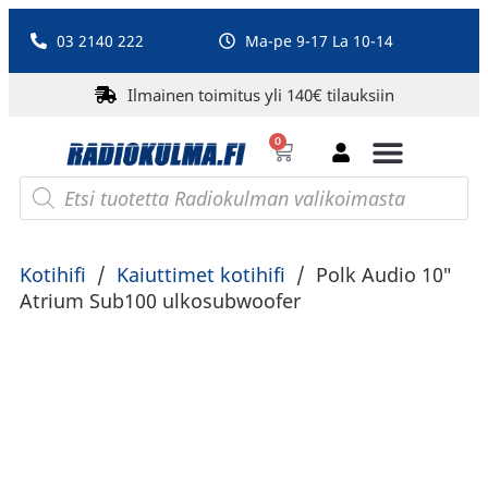
03 2140 222
Ma-pe 9-17 La 10-14
Ilmainen toimitus yli 140€ tilauksiin
0
Bluetooth-kaiuttimet
PA-laitteet ja karaoke
Roberts Radio
Kotihifi
/
Kaiuttimet kotihifi
/
Polk Audio 10″
Atrium Sub100 ulkosubwoofer