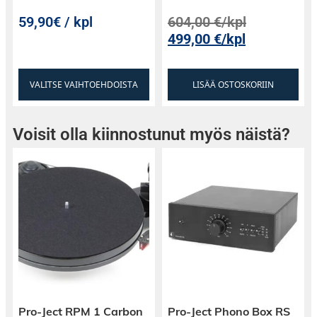
59,90€ / kpl
604,00
€
/kpl
499,00
€
/kpl
VALITSE VAIHTOEHDOISTA
LISÄÄ OSTOSKORIIN
Voisit olla kiinnostunut myös näistä?
Pro-Ject RPM 1 Carbon
Pro-Ject Phono Box RS