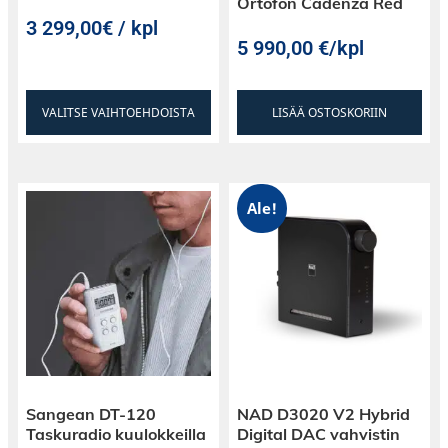
Ortofon Cadenza Red
Kotelon korkeus 28cm, leveys 43cm, syvyys
3 299,00€ / kpl
43cm
5 990,00
€
/kpl
Paino 7.6kg
VALITSE VAIHTOEHDOISTA
LISÄÄ OSTOSKORIIN
Ale!
Sangean DT-120
NAD D3020 V2 Hybrid
Taskuradio kuulokkeilla
Digital DAC vahvistin