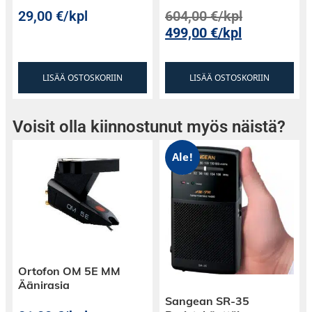
29,00
€
/kpl
604,00
€
/kpl
499,00
€
/kpl
LISÄÄ OSTOSKORIIN
LISÄÄ OSTOSKORIIN
Voisit olla kiinnostunut myös näistä?
Ale!
Ortofon OM 5E MM
Äänirasia
Sangean SR-35