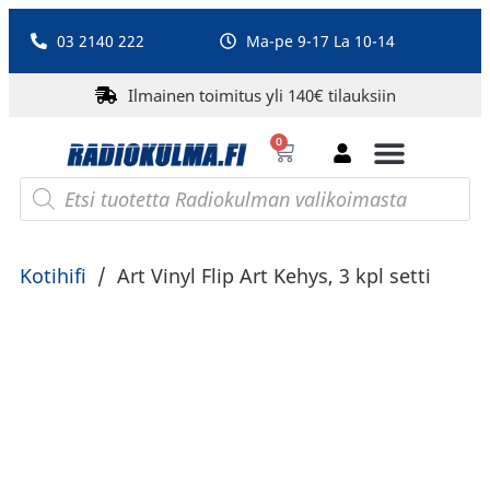
03 2140 222
Ma-pe 9-17 La 10-14
Ilmainen toimitus yli 140€ tilauksiin
0
Bluetooth-kaiuttimet
PA-laitteet ja karaoke
Roberts Radio
Kotihifi
/
Art Vinyl Flip Art Kehys, 3 kpl setti