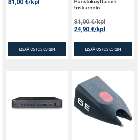
81,00
€
/kpl
Paristokäyttöinen
taskuradio
31,00
€
/kpl
24,90
€
/kpl
LISÄÄ OSTOSKORIIN
LISÄÄ OSTOSKORIIN