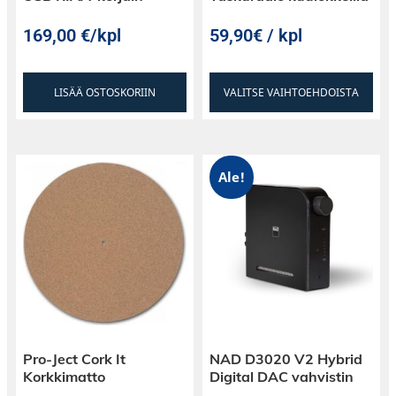
169,00
€
/kpl
59,90€ / kpl
LISÄÄ OSTOSKORIIN
VALITSE VAIHTOEHDOISTA
Ale!
Pro-Ject Cork It
NAD D3020 V2 Hybrid
Korkkimatto
Digital DAC vahvistin