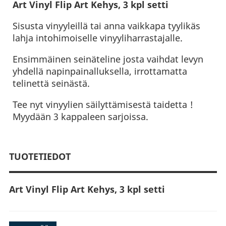
Art Vinyl Flip Art Kehys, 3 kpl setti
Sisusta vinyyleillä tai anna vaikkapa tyylikäs
lahja intohimoiselle vinyyliharrastajalle.
Ensimmäinen seinäteline josta vaihdat levyn
yhdellä napinpainalluksella, irrottamatta
telinettä seinästä.
Tee nyt vinyylien säilyttämisestä taidetta !
Myydään 3 kappaleen sarjoissa.
TUOTETIEDOT
Art Vinyl Flip Art Kehys, 3 kpl setti
• Tyylikäs hifitarvike vinyylin rakastajille