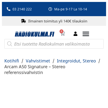
03 2140 222
Ma-pe 9-17 La 10-14
Ilmainen toimitus yli 140€ tilauksiin
0
Bluetooth-kaiuttimet
PA-laitteet ja karaoke
Roberts Radio
Kotihifi
/
Vahvistimet
/
Integroidut, Stereo
/
Arcam A50 Signature – Stereo
referenssivahvistin