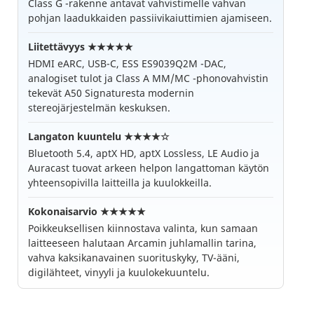
Class G -rakenne antavat vahvistimelle vahvan
pohjan laadukkaiden passiivikaiuttimien ajamiseen.
Liitettävyys ★★★★★
HDMI eARC, USB-C, ESS ES9039Q2M -DAC,
analogiset tulot ja Class A MM/MC -phonovahvistin
tekevät A50 Signaturesta modernin
stereojärjestelmän keskuksen.
Langaton kuuntelu ★★★★☆
Bluetooth 5.4, aptX HD, aptX Lossless, LE Audio ja
Auracast tuovat arkeen helpon langattoman käytön
yhteensopivilla laitteilla ja kuulokkeilla.
Kokonaisarvio ★★★★★
Poikkeuksellisen kiinnostava valinta, kun samaan
laitteeseen halutaan Arcamin juhlamallin tarina,
vahva kaksikanavainen suorituskyky, TV-ääni,
digilähteet, vinyyli ja kuulokekuuntelu.