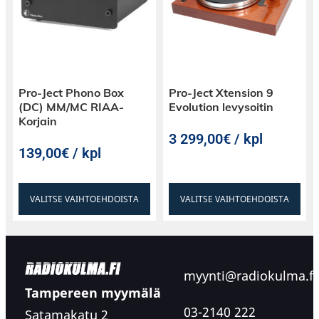
Pro-Ject Phono Box
Pro-Ject Xtension 9
(DC) MM/MC RIAA-
Evolution levysoitin
Korjain
3 299,00€ / kpl
139,00€ / kpl
VALITSE VAIHTOEHDOISTA
VALITSE VAIHTOEHDOISTA
myynti@radiokulma.fi
Tampereen myymälä
03-2140 222
Satamakatu 2