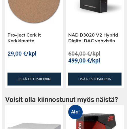
alkuperäiseen suunnittelufilosofiaan ja tekee
juhlamallista poikkeuksellisen
henkilökohtaisen.
Pro-Ject Cork It
NAD D3020 V2 Hybrid
Korkkimatto
Digital DAC vahvistin
29,00
€
/kpl
604,00
€
/kpl
499,00
€
/kpl
LISÄÄ OSTOSKORIIN
LISÄÄ OSTOSKORIIN
Voisit olla kiinnostunut myös näistä?
Ale!