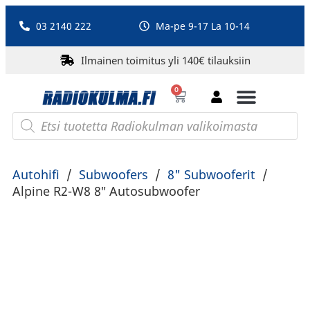
03 2140 222
Ma-pe 9-17 La 10-14
Ilmainen toimitus yli 140€ tilauksiin
0
Bluetooth-kaiuttimet
PA-laitteet ja karaoke
Roberts Radio
Autohifi
/
Subwoofers
/
8" Subwooferit
/
Alpine R2-W8 8″ Autosubwoofer