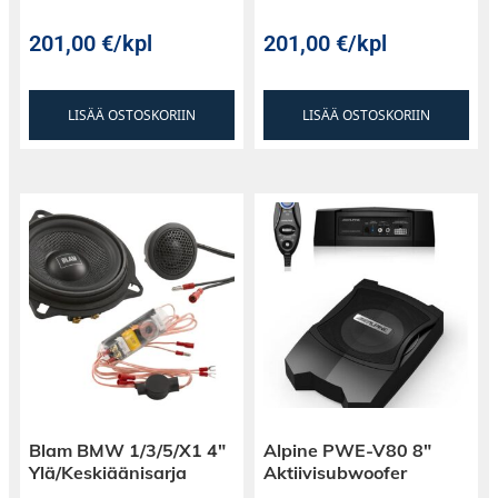
201,00
€
/kpl
201,00
€
/kpl
LISÄÄ OSTOSKORIIN
LISÄÄ OSTOSKORIIN
Blam BMW 1/3/5/X1 4″
Alpine PWE-V80 8″
Ylä/Keskiäänisarja
Aktiivisubwoofer