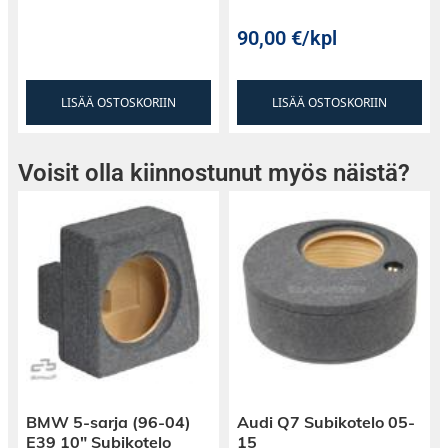
90,00
€
/kpl
LISÄÄ OSTOSKORIIN
LISÄÄ OSTOSKORIIN
Voisit olla kiinnostunut myös näistä?
BMW 5-sarja (96-04)
Audi Q7 Subikotelo 05-
E39 10″ Subikotelo
15