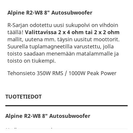
Alpine R2-W8 8″ Autosubwoofer
R-Sarjan odotettu uusi sukupolvi on vihdoin
täällä!
Valittavissa 2 x 4 ohm tai 2 x 2 ohm
mallit, uutena mm. täysin uusitut moottorit.
Suurella tuplamagneetilla varustettu, jolla
toisto saadaan menemään matalammalle ja
toisto on tiukempi.
Tehonsieto 350W RMS / 1000W Peak Power
TUOTETIEDOT
Alpine R2-W8 8″ Autosubwoofer
Uudistetut moottorit