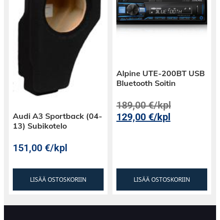
Matkustusmukavuutta
Apple CarPlay sekä Android Auto tuovat rutkasti
mukavuutta matkantekoon. Pääset käyttämään
Alpine UTE-200BT USB
puhelimessa olevia kymmeniä eri sovelluksia
Bluetooth Soitin
suoraan Alpinen kosketusnäytöltä ja jos olet
tottunut käyttämään esimerkiksi Spotifyta,
189,00
€
/kpl
Suplaa tai BookBeatin palveluja puhelimestasi,
Audi A3 Sportback (04-
129,00
€
/kpl
13) Subikotelo
näitä kaikkia hallitset jatkossa Alpinen suurelta
kosketusnäytöltä.
151,00
€
/kpl
Voit luonnollisesti kuunnella äänikirjoja,
suoratoistopalveluita tai nettiradioita myös
samanaikaisesti, kun käytät Apple CarPlayn tai
LISÄÄ OSTOSKORIIN
LISÄÄ OSTOSKORIIN
Android Auton navigointisovelluksia.