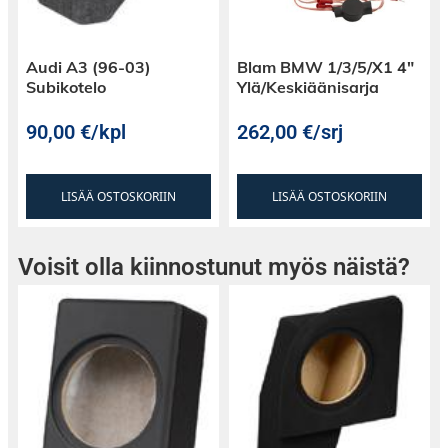
Audi A3 (96-03)
Blam BMW 1/3/5/X1 4″
Subikotelo
Ylä/Keskiäänisarja
90,00
€
/kpl
262,00
€
/srj
Android Auto
Android Auto löytyy vakiona kaikista Android-
puhelimista, joissa on Android 11.0 tai sitä
LISÄÄ OSTOSKORIIN
LISÄÄ OSTOSKORIIN
uudempi käyttöjärjestelmä. Android Auton
avulla saat käyttöön muun muassa Spotifyn,
Google Mapsin, Wazen jne. ja käytät näitä
Voisit olla kiinnostunut myös näistä?
soittimen näytöltä, kun yhdistät USB-kaapelin
puhelimeesi. iLX-F115D-G7:n USB-liitäntä on 2.4
ampeerin ulostulolla, joten puhelin latautuu
ajon aikana nopeasti.
Android Auto infosivun löydät
täältä.