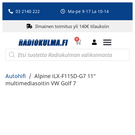
03 2140 222
Ma-pe 9-17 La 10-14
Ilmainen toimitus yli 140€ tilauksiin
0
Bluetooth-kaiuttimet
PA-laitteet ja karaoke
Roberts Radio
Autohifi
/
Alpine iLX-F115D-G7 11″
multimediasoitin VW Golf 7