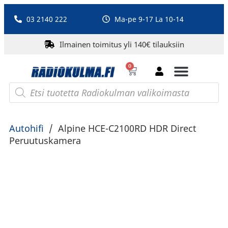
03 2140 222
Ma-pe 9-17 La 10-14
Ilmainen toimitus yli 140€ tilauksiin
0
Bluetooth-kaiuttimet
PA-laitteet ja karaoke
Roberts Radio
Autohifi
/
Alpine HCE-C2100RD HDR Direct
Peruutuskamera