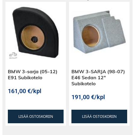
Kuvanäkymä: Corner
BMW 3-sarja (05-12)
BMW 3-SARJA (98-07)
E91 Subikotelo
E46 Sedan 12″
Kuvanäkymä: Panorama
Subikotelo
161,00
€
/kpl
191,00
€
/kpl
Tekniset tiedot:
LISÄÄ OSTOSKORIIN
LISÄÄ OSTOSKORIIN