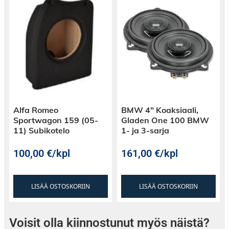
Kuvanäkymä: Top
Alfa Romeo
BMW 4″ Koaksiaali,
Sportwagon 159 (05-
Gladen One 100 BMW
11) Subikotelo
1- ja 3-sarja
100,00
€
/kpl
161,00
€
/kpl
LISÄÄ OSTOSKORIIN
LISÄÄ OSTOSKORIIN
Voisit olla kiinnostunut myös näistä?