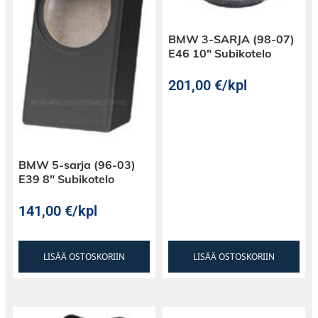
(Suoraan taakse, ylänäkymä, kulma, panorama).
Kuvakulmien vaihto tapahtuu suoraan Alpine -
BMW 3-SARJA (98-07)
soittimen kosketusnäytöltä.
E46 10″ Subikotelo
201,00
€
/kpl
Valittavissa olevat kuvakulmat:
BMW 5-sarja (96-03)
E39 8″ Subikotelo
141,00
€
/kpl
LISÄÄ OSTOSKORIIN
LISÄÄ OSTOSKORIIN
Kuvanäkymä: Back