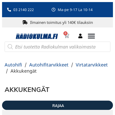
03 2140 222
Ma-pe 9-17 La 10-14
Ilmainen toimitus yli 140€ tilauksiin
0
Bluetooth-kaiuttimet
PA-laitteet ja karaoke
Roberts Radio
Autohifi
/
Autohifitarvikkeet
/
Virtatarvikkeet
/
Akkukengät
AKKUKENGÄT
RAJAA