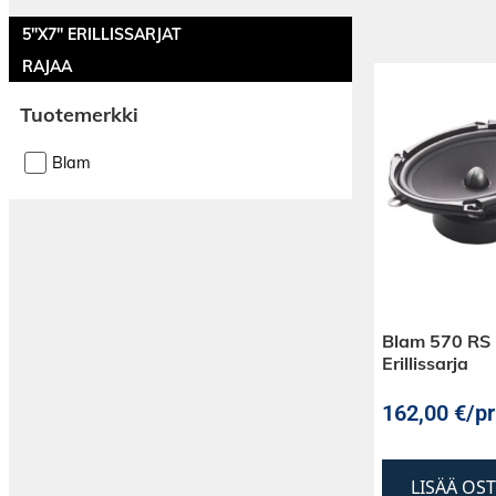
5"X7" ERILLISSARJAT
RAJAA
Tuotemerkki
Blam
Blam 570 RS 
Erillissarja
162,00
€
/pr
LISÄÄ OS