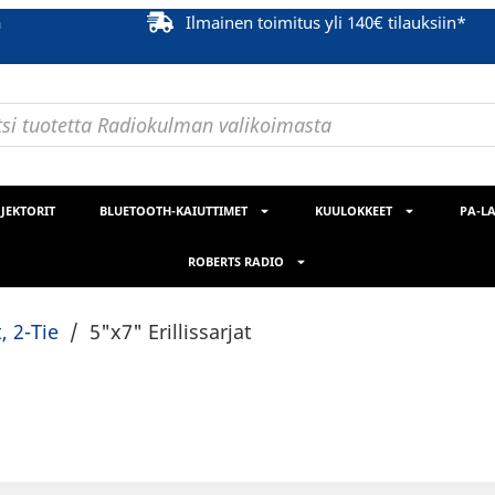
ä
Ilmainen toimitus yli 140€ tilauksiin*
JEKTORIT
BLUETOOTH-KAIUTTIMET
KUULOKKEET
PA-LA
ROBERTS RADIO
t, 2-Tie
/
5"x7" Erillissarjat