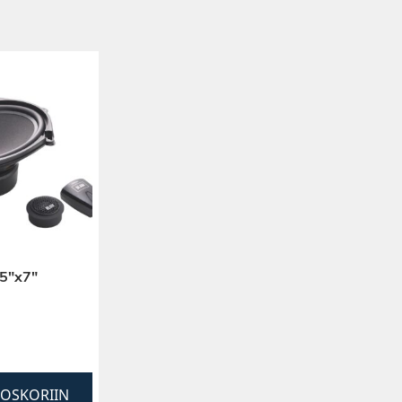
5″x7″
TOSKORIIN