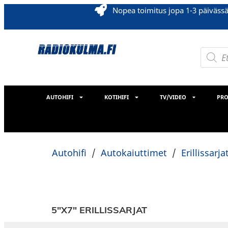
Nopea toimitus jopa 1-3 päiväss
AUTOHIFI
KOTIHIFI
TV/VIDEO
PRO
Autohifi
/
Autokaiuttimet
/
Erillissarja
5"X7" ERILLISSARJAT