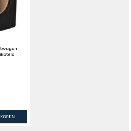
rtwagon
ikotelo
SKORIIN