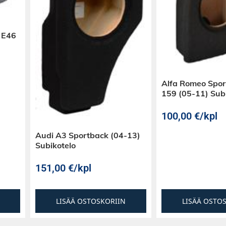
 E46
Alfa Romeo Spo
159 (05-11) Sub
100,00
€
/kpl
Audi A3 Sportback (04-13)
Subikotelo
151,00
€
/kpl
LISÄÄ OSTOSKORIIN
LISÄÄ OSTO