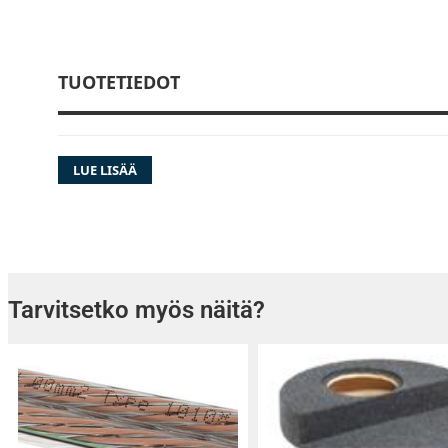
TUOTETIEDOT
LUE LISÄÄ
Tarvitsetko myös näitä?