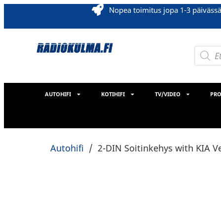
Nopea toimitus jopa 1-3 päiväss
AUTOHIFI
KOTIHIFI
TV/VIDEO
PRO
Autohifi
/
2-DIN Soitinkehys with KIA V