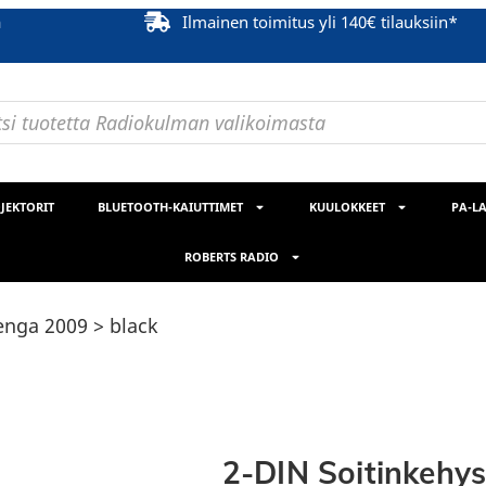
ä
Ilmainen toimitus yli 140€ tilauksiin*
JEKTORIT
BLUETOOTH-KAIUTTIMET
KUULOKKEET
PA-LA
ROBERTS RADIO
enga 2009 > black
2-DIN Soitinkehy