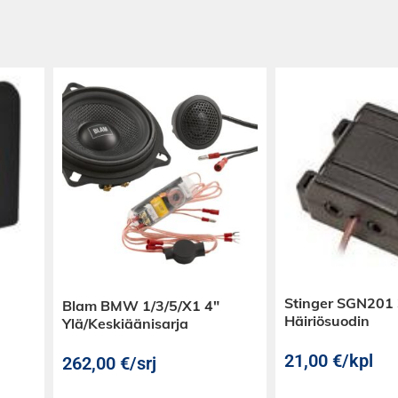
Stinger SGN201
Blam BMW 1/3/5/X1 4″
Häiriösuodin
Ylä/Keskiäänisarja
21,00
€
/kpl
262,00
€
/srj