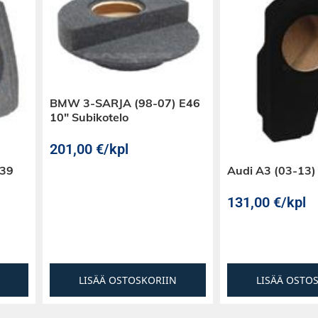
BMW 3-SARJA (98-07) E46
10″ Subikotelo
201,00
€
/kpl
E39
Audi A3 (03-13)
131,00
€
/kpl
LISÄÄ OSTOSKORIIN
LISÄÄ OSTO