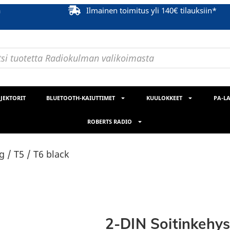
ä
Ilmainen toimitus yli 140€ tilauksiin*
JEKTORIT
BLUETOOTH-KAIUTTIMET
KUULOKKEET
PA-LA
ROBERTS RADIO
 / T5 / T6 black
2-DIN Soitinkehys