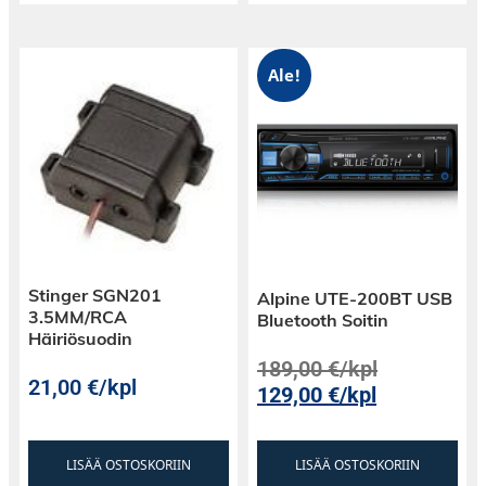
Ale!
Stinger SGN201
Alpine UTE-200BT USB
3.5MM/RCA
Bluetooth Soitin
Häiriösuodin
189,00
€
/kpl
21,00
€
/kpl
129,00
€
/kpl
LISÄÄ OSTOSKORIIN
LISÄÄ OSTOSKORIIN