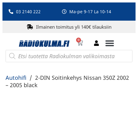
03 2140 222
Ma-pe 9-17 La 10-14
Ilmainen toimitus yli 140€ tilauksiin
0
Bluetooth-kaiuttimet
PA-laitteet ja karaoke
Roberts Radio
Autohifi
/
2-DIN Soitinkehys Nissan 350Z 2002
– 2005 black