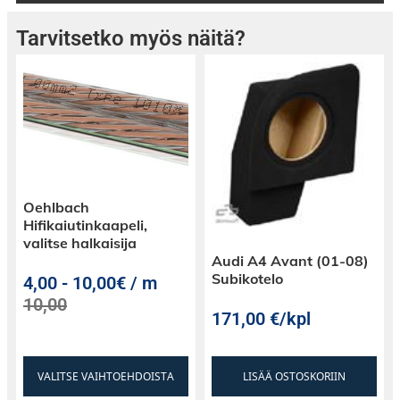
Tarvitsetko myös näitä?
Oehlbach
Hifikaiutinkaapeli,
valitse halkaisija
Audi A4 Avant (01-08)
Subikotelo
4,00
-
10,00€ / m
10,00
171,00
€
/kpl
VALITSE VAIHTOEHDOISTA
LISÄÄ OSTOSKORIIN