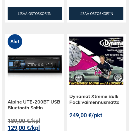
LISÄÄ OSTOSKORIIN
LISÄÄ OSTOSKORIIN
Ale!
Dynamat Xtreme Bulk
Alpine UTE-200BT USB
Pack vaimennusmatto
Bluetooth Soitin
249,00
€
/pkt
189,00
€
/kpl
129,00
€
/kpl