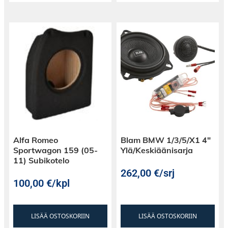
Alfa Romeo
Blam BMW 1/3/5/X1 4″
Sportwagon 159 (05-
Ylä/Keskiäänisarja
11) Subikotelo
262,00
€
/srj
100,00
€
/kpl
LISÄÄ OSTOSKORIIN
LISÄÄ OSTOSKORIIN