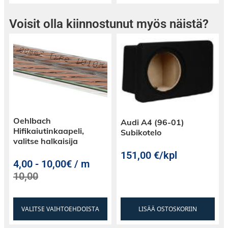
Voisit olla kiinnostunut myös näistä?
Oehlbach
Audi A4 (96-01)
Hifikaiutinkaapeli,
Subikotelo
valitse halkaisija
151,00
€
/kpl
4,00
-
10,00€ / m
10,00
VALITSE VAIHTOEHDOISTA
LISÄÄ OSTOSKORIIN