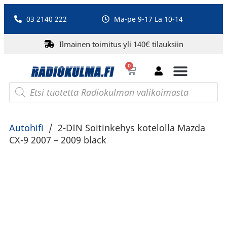
03 2140 222
Ma-pe 9-17 La 10-14
Ilmainen toimitus yli 140€ tilauksiin
0
Bluetooth-kaiuttimet
PA-laitteet ja karaoke
Roberts Radio
Autohifi
/
2-DIN Soitinkehys kotelolla Mazda
CX-9 2007 – 2009 black