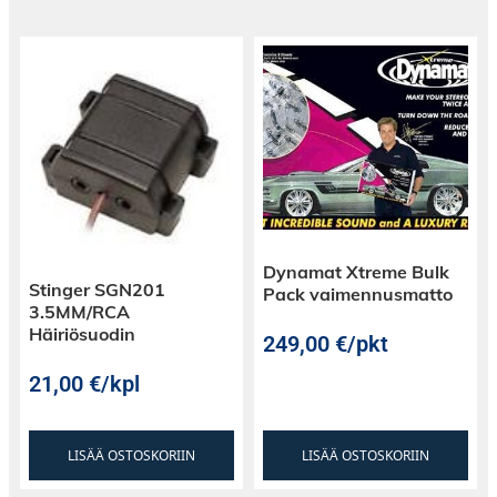
Dynamat Xtreme Bulk
Stinger SGN201
Pack vaimennusmatto
3.5MM/RCA
Häiriösuodin
249,00
€
/pkt
21,00
€
/kpl
LISÄÄ OSTOSKORIIN
LISÄÄ OSTOSKORIIN