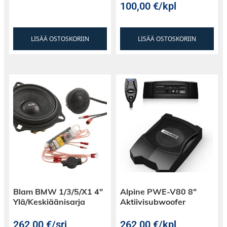
100,00
€
/kpl
LISÄÄ OSTOSKORIIN
LISÄÄ OSTOSKORIIN
Blam BMW 1/3/5/X1 4″
Alpine PWE-V80 8″
Ylä/Keskiäänisarja
Aktiivisubwoofer
262,00
€
/srj
262,00
€
/kpl