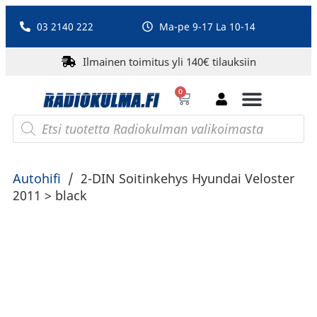
03 2140 222
Ma-pe 9-17 La 10-14
Ilmainen toimitus yli 140€ tilauksiin
0
Bluetooth-kaiuttimet
PA-laitteet ja karaoke
Roberts Radio
Autohifi
/
2-DIN Soitinkehys Hyundai Veloster
2011 > black