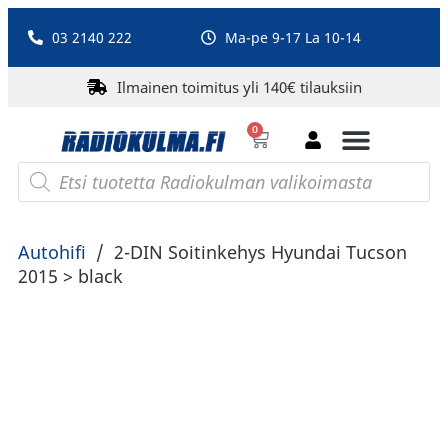
03 2140 222
Ma-pe 9-17 La 10-14
Ilmainen toimitus yli 140€ tilauksiin
0
Bluetooth-kaiuttimet
PA-laitteet ja karaoke
Roberts Radio
Autohifi
/
2-DIN Soitinkehys Hyundai Tucson
2015 > black