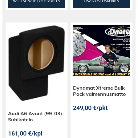
VALITSE VAIHTOEHDOISTA
LISÄÄ OSTOSKORIIN
Dynamat Xtreme Bulk
Pack vaimennusmatto
249,00
€
/pkt
Audi A6 Avant (99-03)
Subikotelo
161,00
€
/kpl