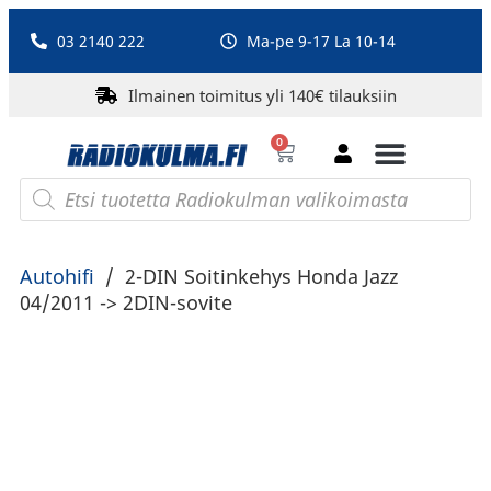
03 2140 222
Ma-pe 9-17 La 10-14
Ilmainen toimitus yli 140€ tilauksiin
0
Bluetooth-kaiuttimet
PA-laitteet ja karaoke
Roberts Radio
Autohifi
/
2-DIN Soitinkehys Honda Jazz
04/2011 -> 2DIN-sovite