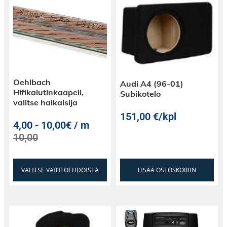
Oehlbach
Audi A4 (96-01)
Hifikaiutinkaapeli,
Subikotelo
valitse halkaisija
151,00
€
/kpl
4,00
-
10,00€ / m
10,00
VALITSE VAIHTOEHDOISTA
LISÄÄ OSTOSKORIIN