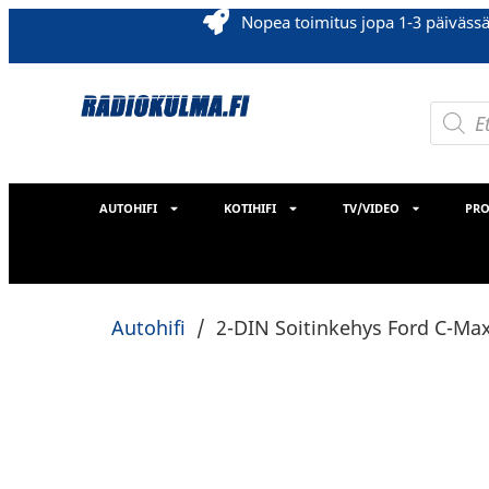
Nopea toimitus jopa 1-3 päiväss
AUTOHIFI
KOTIHIFI
TV/VIDEO
PRO
Autohifi
/
2-DIN Soitinkehys Ford C-Max