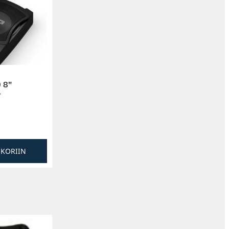
 8″
r
SKORIIN