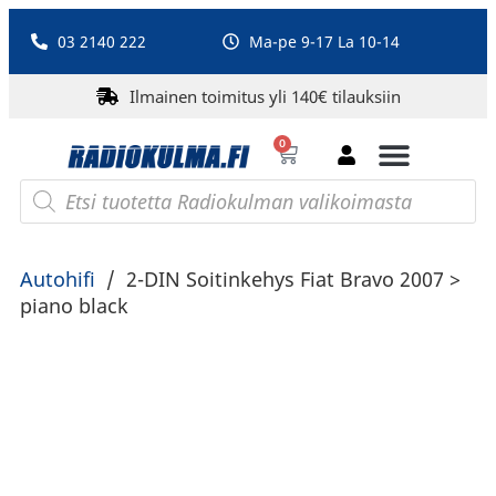
03 2140 222
Ma-pe 9-17 La 10-14
Ilmainen toimitus yli 140€ tilauksiin
0
Bluetooth-kaiuttimet
PA-laitteet ja karaoke
Roberts Radio
Autohifi
/
2-DIN Soitinkehys Fiat Bravo 2007 >
piano black