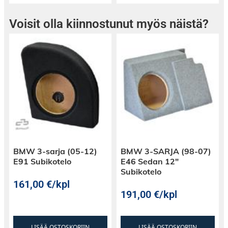
Voisit olla kiinnostunut myös näistä?
BMW 3-sarja (05-12)
BMW 3-SARJA (98-07)
E91 Subikotelo
E46 Sedan 12″
Subikotelo
161,00
€
/kpl
191,00
€
/kpl
LISÄÄ OSTOSKORIIN
LISÄÄ OSTOSKORIIN