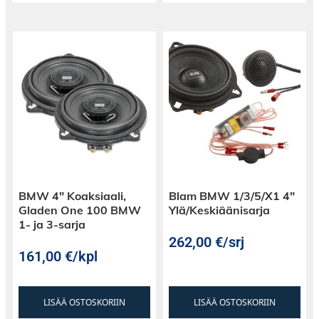
BMW 4″ Koaksiaali,
Blam BMW 1/3/5/X1 4″
Gladen One 100 BMW
Ylä/Keskiäänisarja
1- ja 3-sarja
262,00
€
/srj
161,00
€
/kpl
LISÄÄ OSTOSKORIIN
LISÄÄ OSTOSKORIIN