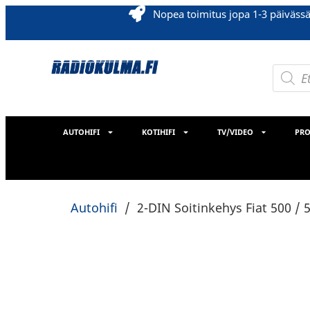
Nopea toimitus jopa 1-3 päiväss
AUTOHIFI
KOTIHIFI
TV/VIDEO
PRO
Autohifi
/
2-DIN Soitinkehys Fiat 500 / 