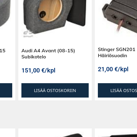
Stinger SGN201
-15
Audi A4 Avant (08-15)
Häiriösuodin
Subikotelo
21,00
€
/kpl
151,00
€
/kpl
LISÄÄ OSTOSKORIIN
LISÄÄ OSTO