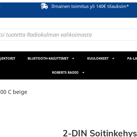
ä
Ilmainen toimitus yli 140€ tilauksiin*
JEKTORIT
BLUETOOTH-KAIUTTIMET
KUULOKKEET
PA-LA
ROBERTS RADIO
500 C beige
2-DIN Soitinkehys