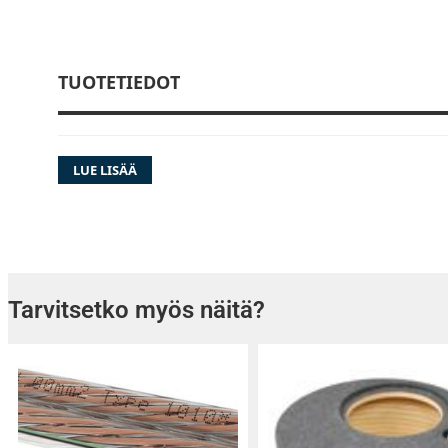
TUOTETIEDOT
LUE LISÄÄ
Tarvitsetko myös näitä?