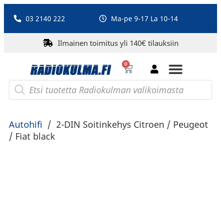
03 2140 222
Ma-pe 9-17 La 10-14
Ilmainen toimitus yli 140€ tilauksiin
0
Bluetooth-kaiuttimet
PA-laitteet ja karaoke
Roberts Radio
Autohifi
/
2-DIN Soitinkehys Citroen / Peugeot
/ Fiat black