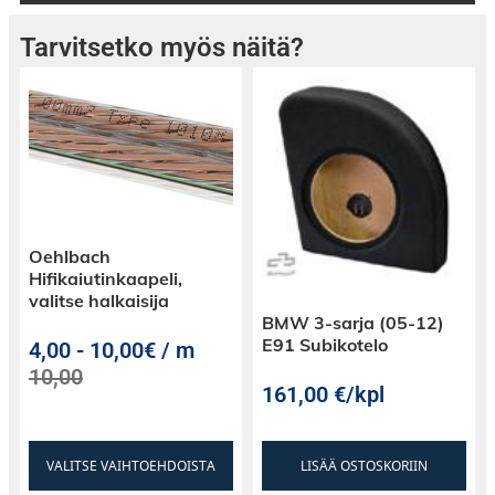
Tarvitsetko myös näitä?
Oehlbach
Hifikaiutinkaapeli,
valitse halkaisija
BMW 3-sarja (05-12)
E91 Subikotelo
4,00
-
10,00€ / m
10,00
161,00
€
/kpl
VALITSE VAIHTOEHDOISTA
LISÄÄ OSTOSKORIIN