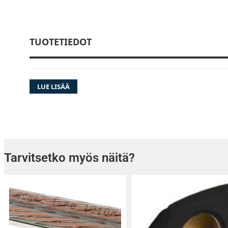
TUOTETIEDOT
LUE LISÄÄ
Tarvitsetko myös näitä?