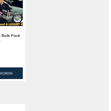
 Bulk Pack
o
SKORIIN