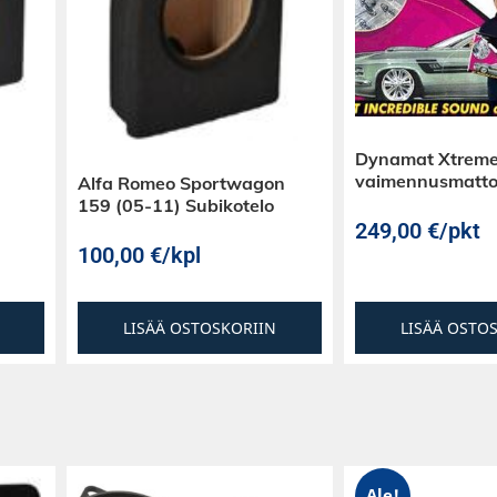
Dynamat Xtreme
vaimennusmatt
Alfa Romeo Sportwagon
159 (05-11) Subikotelo
249,00
€
/pkt
100,00
€
/kpl
LISÄÄ OSTOSKORIIN
LISÄÄ OSTO
Ale!