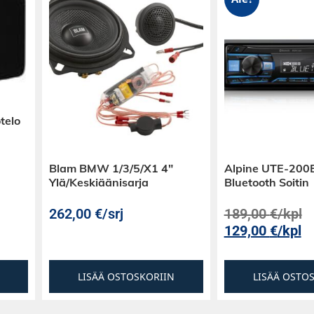
telo
Blam BMW 1/3/5/X1 4″
Alpine UTE-200
Ylä/Keskiäänisarja
Bluetooth Soitin
262,00
€
/srj
189,00
€
/kpl
129,00
€
/kpl
LISÄÄ OSTOSKORIIN
LISÄÄ OSTO