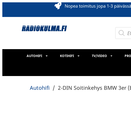
Nopea toimitus jopa 1-3 päiväss
AUTOHIFI
KOTIHIFI
TV/VIDEO
PRO
Autohifi
/
2-DIN Soitinkehys BMW 3er (E