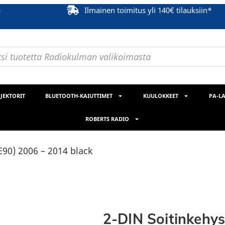
ä
Ilmainen toimitus yli 140€ tilauksiin*
JEKTORIT
BLUETOOTH-KAIUTTIMET
KUULOKKEET
PA-LA
ROBERTS RADIO
90) 2006 – 2014 black
2-DIN Soitinkehy